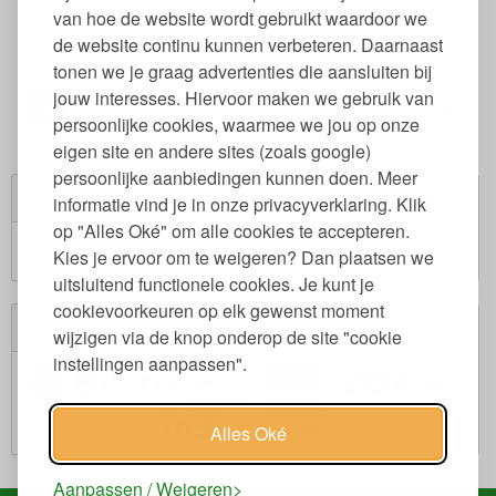
van hoe de website wordt gebruikt waardoor we
Molton Matrasbeschermer Dik voor Ledikant en Peuterbed
de website continu kunnen verbeteren. Daarnaast
tonen we je graag advertenties die aansluiten bij
jouw interesses. Hiervoor maken we gebruik van
95
34,
€
persoonlijke cookies, waarmee we jou op onze
eigen site en andere sites (zoals google)
persoonlijke aanbiedingen kunnen doen. Meer
Winkelwagen
informatie vind je in onze privacyverklaring. Klik
op "Alles Oké" om alle cookies te accepteren.
Winkelwagen is leeg.
Kies je ervoor om te weigeren? Dan plaatsen we
€ 0,00
Subtotaal:
uitsluitend functionele cookies. Je kunt je
cookievoorkeuren op elk gewenst moment
Veilig winkelen
wijzigen via de knop onderop de site "cookie
instellingen aanpassen".
Alles Oké
Aanpassen / Weigeren