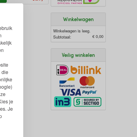
Winkelwagen
ebruik
Winkelwagen is leeg.
n
€ 0,00
Subtotaal:
kelijk
en
Veilig winkelen
site
 die
nlijke
oogle)
nze
Kies je
es. Je
p