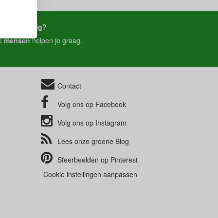
je ons nodig?
e
mensen
helpen je graag.
Contact
Volg ons op
Facebook
Volg ons op
Instagram
Lees onze groene
Blog
Sfeerbeelden op
Pinterest
Cookie instellingen aanpassen