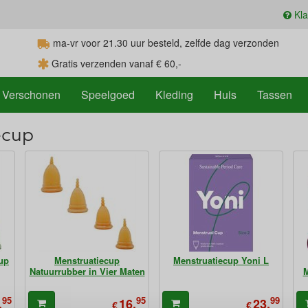
Kla
ma-vr voor 21.30
uur
besteld, zelfde dag verzonden
Gratis verzenden vanaf € 60,-
Verschonen
Speelgoed
Kleding
Huis
Tassen
ecup
up
Menstruatiecup
Menstruatiecup Yoni L
Natuurrubber in Vier Maten
M
95
95
99
,
16,
23,
€
€