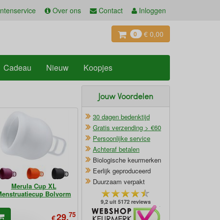
ntenservice
Over ons
Contact
Inloggen
€ 0,00
0
Cadeau
Nieuw
Koopjes
Jouw Voordelen
30 dagen bedenktijd
Gratis verzending > €60
Persoonlijke service
Achteraf betalen
Biologische keurmerken
Eerlijk geproduceerd
Duurzaam verpakt
Merula Cup XL
enstruatiecup Bolvorm
9,2 uit 5172 reviews
Oficieel Partner van Webshopkeurmerk
75
29,
€