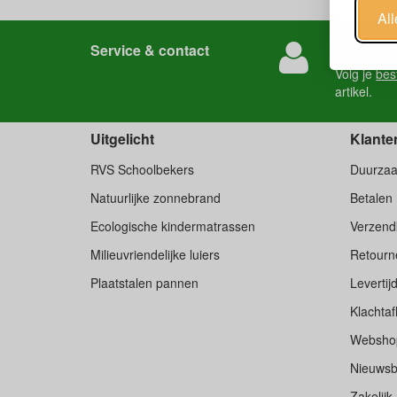
Al
Service & contact
Snel regel
Volg je
bes
artikel.
Uitgelicht
Klante
RVS Schoolbekers
Duurza
Natuurlijke zonnebrand
Betalen
Ecologische kindermatrassen
Verzend
Milieuvriendelijke luiers
Retourne
Plaatstalen pannen
Levertij
Klachtaf
Websho
Nieuwsb
Zakelijk