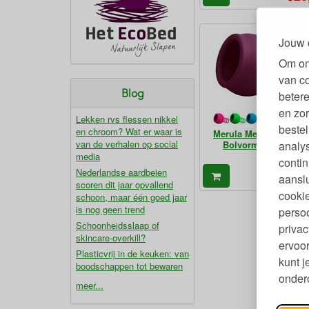
Jouw 
Om on
van c
Blog
betere
en zor
Lekken rvs flessen nikkel
bestel
en chroom? Wat er waar is
Merula Menstruatiecu
van de verhalen op social
analy
Bolvorm One Size
media
contin
Nederlandse aardbeien
26
aanslu
€
scoren dit jaar opvallend
cookie
schoon, maar één goed jaar
is nog geen trend
persoo
Schoonheidsslaap of
privac
skincare-overkill?
ervoor
Plasticvrij in de keuken: van
kunt 
boodschappen tot bewaren
ondero
meer...