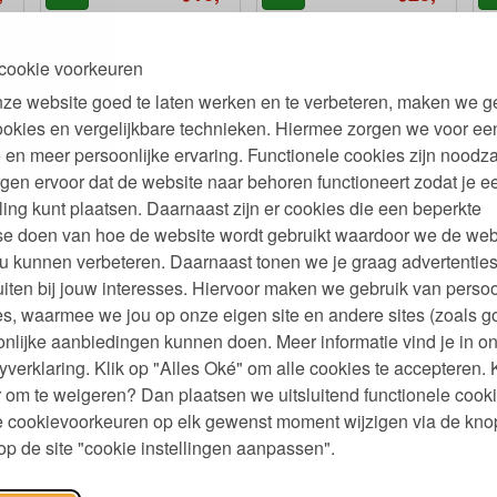
cookie voorkeuren
ze website goed te laten werken en te verbeteren, maken we g
ookies en vergelijkbare technieken. Hiermee zorgen we voor ee
 en meer persoonlijke ervaring. Functionele cookies zijn noodza
gen ervoor dat de website naar behoren functioneert zodat je e
ling kunt plaatsen. Daarnaast zijn er cookies die een beperkte
p
se doen van hoe de website wordt gebruikt waardoor we de web
u kunnen verbeteren. Daarnaast tonen we je graag advertenties
75
,
iten bij jouw interesses. Hiervoor maken we gebruik van persoo
s, waarmee we jou op onze eigen site en andere sites (zoals g
nlijke aanbiedingen kunnen doen. Meer informatie vind je in o
yverklaring. Klik op "Alles Oké" om alle cookies te accepteren. 
 om te weigeren? Dan plaatsen we uitsluitend functionele cooki
je cookievoorkeuren op elk gewenst moment wijzigen via de kno
p de site "cookie instellingen aanpassen".