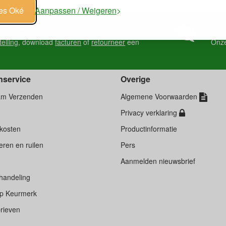
les Oké
Aanpassen / Weigeren
en in je account
Heb 
telling
, download
facturen
of
retourneer
een
Onz
nservice
Overige
am Verzenden
Algemene Voorwaarden
Privacy verklaring
kosten
Productinformatie
ren en ruilen
Pers
d
Aanmelden nieuwsbrief
handeling
p Keurmerk
rieven