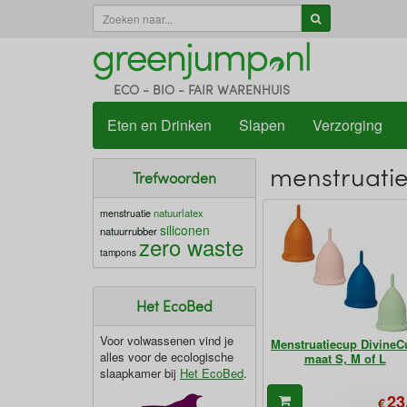
ECO - BIO - FAIR WARENHUIS
Eten en Drinken
Slapen
Verzorging
menstruati
Trefwoorden
natuurlatex
menstruatie
siliconen
natuurrubber
zero waste
tampons
Het EcoBed
Voor volwassenen vind je
Menstruatiecup DivineC
alles voor de ecologische
maat S, M of L
slaapkamer bij
Het EcoBed
.
23
€