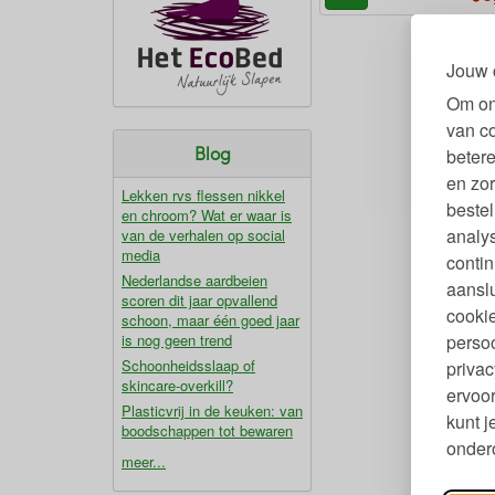
Jouw 
Om on
van c
Blog
betere
en zor
Lekken rvs flessen nikkel
bestel
en chroom? Wat er waar is
analy
van de verhalen op social
media
contin
Nederlandse aardbeien
aanslu
scoren dit jaar opvallend
cookie
schoon, maar één goed jaar
persoo
is nog geen trend
Schoonheidsslaap of
privac
skincare-overkill?
ervoor
Plasticvrij in de keuken: van
kunt 
boodschappen tot bewaren
ondero
meer...