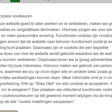
cookie voorkeuren
ze website goed te laten werken en te verbeteren, maken we g
ookies en vergelijkbare technieken. Hiermee zorgen we voor ee
 en meer persoonlijke ervaring. Functionele cookies zijn noodza
gen ervoor dat de website naar behoren functioneert zodat je e
ling kunt plaatsen. Daarnaast zijn er cookies die een beperkte
se doen van hoe de website wordt gebruikt waardoor we de web
u kunnen verbeteren. Daarnaast tonen we je graag advertenties
iten bij jouw interesses. Hiervoor maken we gebruik van persoo
s, waarmee we jou op onze eigen site en andere sites (zoals g
nlijke aanbiedingen kunnen doen. Meer informatie vind je in o
yverklaring. Klik op "Alles Oké" om alle cookies te accepteren. 
 om te weigeren? Dan plaatsen we uitsluitend functionele cooki
je cookievoorkeuren op elk gewenst moment wijzigen via de kno
p de site "cookie instellingen aanpassen".