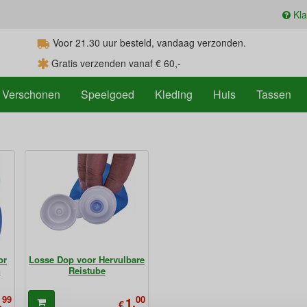
Kla
Voor 21.30
uur
besteld, vandaag verzonden.
Gratis verzenden vanaf € 60,-
Verschonen
Speelgoed
Kleding
Huis
Tassen
or
Losse Dop voor Hervulbare
n
Reistube
99
00
,
1,
€