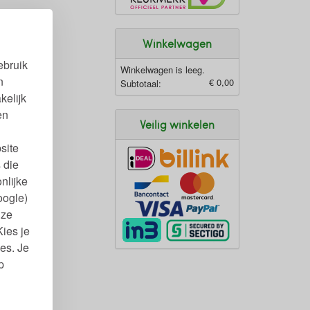
Winkelwagen
ebruik
Winkelwagen is leeg.
n
€ 0,00
Subtotaal:
kelijk
en
Veilig winkelen
site
 die
nlijke
oogle)
nze
Kies je
es. Je
p