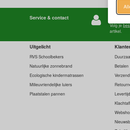
Al
Service & contact
Snel regel
Volg je
bes
artikel.
Uitgelicht
Klante
RVS Schoolbekers
Duurza
Natuurlijke zonnebrand
Betalen
Ecologische kindermatrassen
Verzend
Milieuvriendelijke luiers
Retourne
Plaatstalen pannen
Levertij
Klachtaf
Websho
Nieuwsb