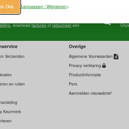
les Oké
Aanpassen / Weigeren
en in je account
Heb 
telling
, download
facturen
of
retourneer
een
Onz
nservice
Overige
am Verzenden
Algemene Voorwaarden
Privacy verklaring
kosten
Productinformatie
ren en ruilen
Pers
d
Aanmelden nieuwsbrief
handeling
p Keurmerk
rieven