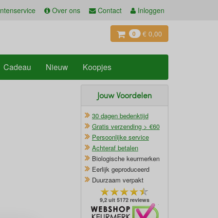
ntenservice
Over ons
Contact
Inloggen
€ 0,00
0
Cadeau
Nieuw
Koopjes
Jouw Voordelen
30 dagen bedenktijd
Gratis verzending > €60
Persoonlijke service
Achteraf betalen
Biologische keurmerken
Eerlijk geproduceerd
Duurzaam verpakt
9,2 uit 5172 reviews
Oficieel Partner van Webshopkeurmerk