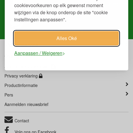
Volg je
bestelling
, download
facturen
of
retourneer
een
cookievoorkeuren op elk gewenst moment
artikel.
wijzigen via de knop onderop de site "cookie
instellingen aanpassen".
Heb je ons nodig?
Onze
mensen
helpen je graag.
Alles Oké
Klantenservice
Aanpassen / Weigeren
Overige
Algemene Voorwaarden
Privacy verklaring
Productinformatie
Pers
Aanmelden nieuwsbrief
Contact
Volg ons op
Facebook