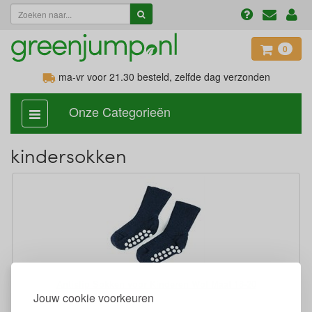
0
ma-vr voor 21.30
besteld, zelfde dag verzonden
Onze Categorieën
categorie
aan,
uit
kindersokken
Antislip Sokken voor Kinderen Wol Maat 18-20
Jouw cookie voorkeuren