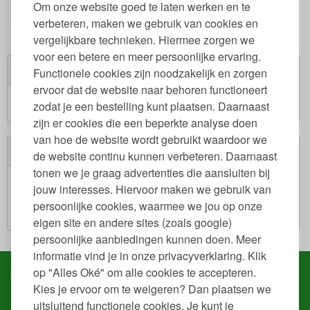
Om onze website goed te laten werken en te
95
12,
95
€
19,
verbeteren, maken we gebruik van cookies en
vergelijkbare technieken. Hiermee zorgen we
voor een betere en meer persoonlijke ervaring.
Winkelwagen
Functionele cookies zijn noodzakelijk en zorgen
ervoor dat de website naar behoren functioneert
Winkelwagen is leeg.
zodat je een bestelling kunt plaatsen. Daarnaast
€ 0,00
Subtotaal:
zijn er cookies die een beperkte analyse doen
van hoe de website wordt gebruikt waardoor we
Veilig winkelen
de website continu kunnen verbeteren. Daarnaast
tonen we je graag advertenties die aansluiten bij
jouw interesses. Hiervoor maken we gebruik van
persoonlijke cookies, waarmee we jou op onze
eigen site en andere sites (zoals google)
persoonlijke aanbiedingen kunnen doen. Meer
informatie vind je in onze privacyverklaring. Klik
op "Alles Oké" om alle cookies te accepteren.
Service & contact
Kies je ervoor om te weigeren? Dan plaatsen we
Snel regelen in je account
uitsluitend functionele cookies. Je kunt je