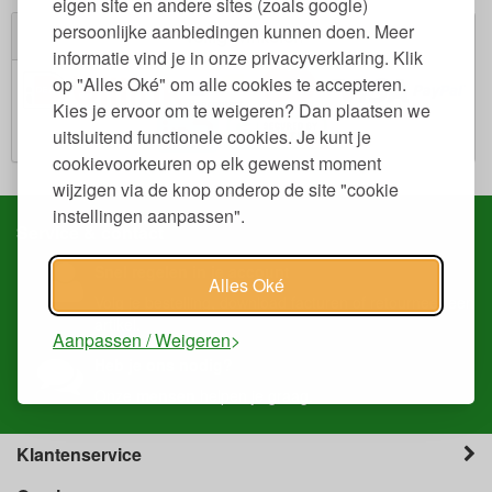
eigen site en andere sites (zoals google)
persoonlijke aanbiedingen kunnen doen. Meer
Veilig winkelen
informatie vind je in onze privacyverklaring. Klik
op "Alles Oké" om alle cookies te accepteren.
Kies je ervoor om te weigeren? Dan plaatsen we
uitsluitend functionele cookies. Je kunt je
cookievoorkeuren op elk gewenst moment
wijzigen via de knop onderop de site "cookie
instellingen aanpassen".
Service & contact
Snel regelen in je account
Alles Oké
Volg je
bestelling
, download
facturen
of
retourneer
een
artikel.
Aanpassen / Weigeren
Heb je ons nodig?
Onze
mensen
helpen je graag.
Klantenservice