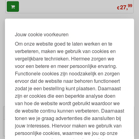
99
27,
€
Jouw cookie voorkeuren
Om onze website goed te laten werken en te
verbeteren, maken we gebruik van cookies en
vergelijkbare technieken. Hiermee zorgen we
voor een betere en meer persoonlijke ervaring.
Vormenstoof van Gerecycled Materiaal
Functionele cookies zijn noodzakelijk en zorgen
ervoor dat de website naar behoren functioneert
99
zodat je een bestelling kunt plaatsen. Daarnaast
23,
€
zijn er cookies die een beperkte analyse doen
van hoe de website wordt gebruikt waardoor we
de website continu kunnen verbeteren. Daarnaast
Winkelwagen
tonen we je graag advertenties die aansluiten bij
Winkelwagen is leeg.
jouw interesses. Hiervoor maken we gebruik van
€ 0,00
Subtotaal:
persoonlijke cookies, waarmee we jou op onze