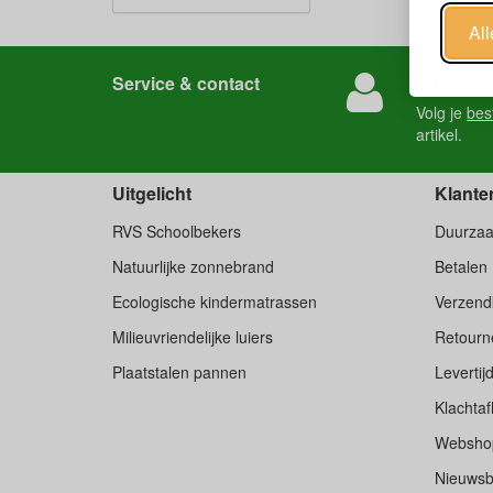
Al
Service & contact
Snel regel
Volg je
bes
artikel.
Uitgelicht
Klante
RVS Schoolbekers
Duurza
Natuurlijke zonnebrand
Betalen
Ecologische kindermatrassen
Verzend
Milieuvriendelijke luiers
Retourne
Plaatstalen pannen
Levertij
Klachtaf
Websho
Nieuwsb