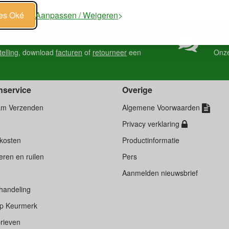
les Oké
Aanpassen / Weigeren
en in je account
Heb 
telling
, download
facturen
of
retourneer
een
Onz
nservice
Overige
am Verzenden
Algemene Voorwaarden
Privacy verklaring
kosten
Productinformatie
ren en ruilen
Pers
d
Aanmelden nieuwsbrief
handeling
p Keurmerk
rieven