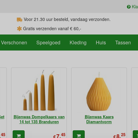
Kla
Voor 21.30
uur
besteld, vandaag verzonden.
Gratis verzenden vanaf € 60,-
Verschonen
Speelgoed
Kleding
Huis
Tassen
et
Bijenwas Dompelkaars van
Bijenwas Kaars
14 tot 135 Branduren
Diamantvorm
45
45
25
,
7,
8,
€
€