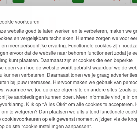
cookie voorkeuren
ze website goed te laten werken en te verbeteren, maken we g
ookies en vergelijkbare technieken. Hiermee zorgen we voor ee
 en meer persoonlijke ervaring. Functionele cookies zijn noodza
gen ervoor dat de website naar behoren functioneert zodat je e
s
Stompkaars Bijenwas van
ling kunt plaatsen. Daarnaast zijn er cookies die een beperkte
48 tot 118 Branduren
se doen van hoe de website wordt gebruikt waardoor we de web
u kunnen verbeteren. Daarnaast tonen we je graag advertenties
60
95
,
9,
€
iten bij jouw interesses. Hiervoor maken we gebruik van persoo
s, waarmee we jou op onze eigen site en andere sites (zoals g
nlijke aanbiedingen kunnen doen. Meer informatie vind je in o
yverklaring. Klik op "Alles Oké" om alle cookies te accepteren. 
 om te weigeren? Dan plaatsen we uitsluitend functionele cooki
je cookievoorkeuren op elk gewenst moment wijzigen via de kno
p de site "cookie instellingen aanpassen".