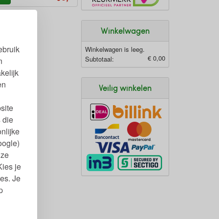
Winkelwagen
ebruik
Winkelwagen is leeg.
€ 0,00
Subtotaal:
n
kelijk
en
Veilig winkelen
site
 die
nlijke
oogle)
nze
Kies je
es. Je
p