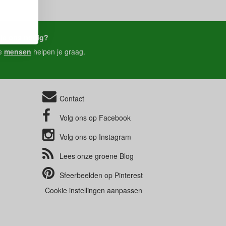
je ons nodig?
e
mensen
helpen je graag.
Contact
Volg ons op
Facebook
Volg ons op
Instagram
Lees onze groene
Blog
Sfeerbeelden op
Pinterest
Cookie instellingen aanpassen