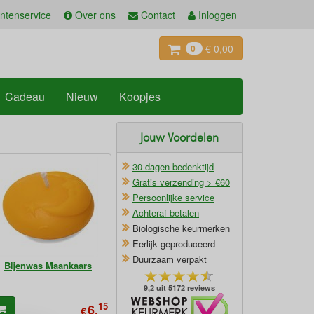
ntenservice
Over ons
Contact
Inloggen
€ 0,00
0
Cadeau
Nieuw
Koopjes
Jouw Voordelen
30 dagen bedenktijd
Gratis verzending > €60
Persoonlijke service
Achteraf betalen
Biologische keurmerken
Eerlijk geproduceerd
Duurzaam verpakt
Bijenwas Maankaars
9,2 uit 5172 reviews
Oficieel Partner van Webshopkeurmerk
15
6,
€