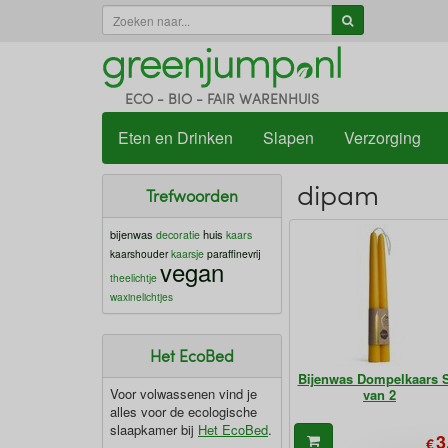
ECO - BIO - FAIR WARENHUIS
Eten en Drinken
Slapen
Verzorging
dipam
Trefwoorden
bijenwas
huis
decoratie
kaars
kaarshouder
kaarsje
paraffinevrij
vegan
theelichtje
waxinelichtjes
Het EcoBed
Bijenwas Dompelkaars S
Voor volwassenen vind je
van 2
alles voor de ecologische
slaapkamer bij
Het EcoBed
.
3
€