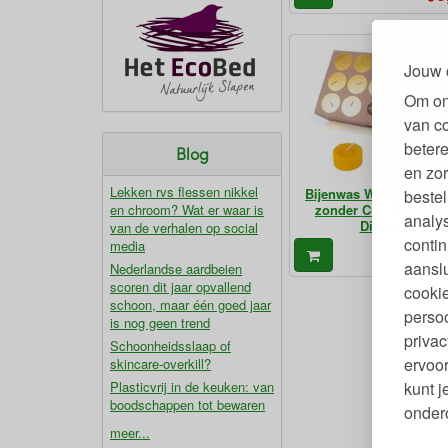
Jouw 
Om on
van c
betere
Blog
en zor
Lekken rvs flessen nikkel
Bijenwas Waxinelichtje
bestel
en chroom? Wat er waar is
zonder Cup 18 Stuks
analy
Dipam
van de verhalen op social
contin
media
15
€
aanslu
Nederlandse aardbeien
scoren dit jaar opvallend
cookie
schoon, maar één goed jaar
persoo
is nog geen trend
privac
Schoonheidsslaap of
ervoor
skincare-overkill?
Plasticvrij in de keuken: van
kunt 
boodschappen tot bewaren
ondero
meer...