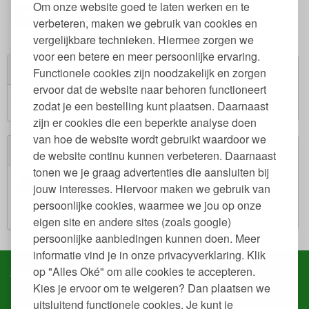
Om onze website goed te laten werken en te
95
4,
€
verbeteren, maken we gebruik van cookies en
vergelijkbare technieken. Hiermee zorgen we
voor een betere en meer persoonlijke ervaring.
Winkelwagen
Functionele cookies zijn noodzakelijk en zorgen
ervoor dat de website naar behoren functioneert
Winkelwagen is leeg.
zodat je een bestelling kunt plaatsen. Daarnaast
€ 0,00
Subtotaal:
zijn er cookies die een beperkte analyse doen
van hoe de website wordt gebruikt waardoor we
Veilig winkelen
de website continu kunnen verbeteren. Daarnaast
tonen we je graag advertenties die aansluiten bij
jouw interesses. Hiervoor maken we gebruik van
persoonlijke cookies, waarmee we jou op onze
eigen site en andere sites (zoals google)
persoonlijke aanbiedingen kunnen doen. Meer
informatie vind je in onze privacyverklaring. Klik
op "Alles Oké" om alle cookies te accepteren.
Service & contact
Kies je ervoor om te weigeren? Dan plaatsen we
Snel regelen in je account
uitsluitend functionele cookies. Je kunt je