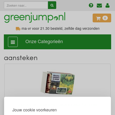
0
ma-vr voor 21.30
besteld, zelfde dag verzonden
Onze Categorieën
categorie
aan,
uit
aansteken
Zwavelvrije Lucifers FSC Gecertificeerd 4 doosjes
Jouw cookie voorkeuren