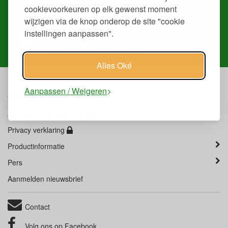
Volg je
bestelling
, download
facturen
of
retourneer
een
cookievoorkeuren op elk gewenst moment
artikel.
wijzigen via de knop onderop de site "cookie
instellingen aanpassen".
Heb je ons nodig?
Onze
mensen
helpen je graag.
Alles Oké
Klantenservice
Aanpassen / Weigeren
Overige
Algemene Voorwaarden
Privacy verklaring
Productinformatie
Pers
Aanmelden nieuwsbrief
Contact
Volg ons op
Facebook