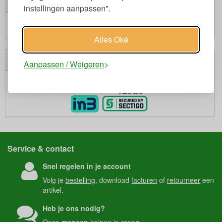
Winkelwagen
instellingen aanpassen".
Winkelwagen is leeg.
€ 0,00
Subtotaal:
Alles Oké
Veilig winkelen
Aanpassen / Weigeren
Service & contact
Snel regelen in je account
Volg je
bestelling
, download
facturen
of
retourneer
een
artikel.
Heb je ons nodig?