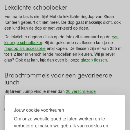
Lekdichte schoolbeker
Een natte tas is niet fijn! Met de lekdichte ringdop van Klean
Kanteen gebeurt dit niet meer. De dop gaat makkelijk dicht, ook
een kind kan de dop er niet verkeerd op doen.
De lekdichte ringdop (links op de foto) zit standaard op de
rvs-
kleurige schoolbeker
. Bij de gekleurde rvs flessen kun je de
ringdop als accessoire
erbij kopen. De flessen zijn er van 355 ml
tot 1,2 liter in verschillende modellen en kleuren. Wil je liever
glas? Ook dat kan, kijk dan even bij onze
glazen flessen
.
Broodtrommels voor een gevarieerde
lunch
Bij Green Jump vind je meer dan
20 verschillende
broodtrommels
. In verschillende maten, met één of meer vakjes,
in stoer rvs of met leuke kleuren. Zo kun je eenvoudig een
gevarieerde lunch meegeven met af en toe een lief briefje erbij.
Jouw cookie voorkeuren
Hieronder wat voorbeelden. Op onze
Pinterest pagina
vind je er
Om onze website goed te laten werken en te
nog veel meer.
verbeteren, maken we gebruik van cookies en