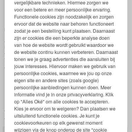
vergelijkbare technieken. Hiermee zorgen we
voor een betere en meer persoonlijke ervaring.
Bijzondere (lekdichte) broodtrommels
Functionele cookies zijn noodzakelijk en zorgen
ervoor dat de website naar behoren functioneert
Er zijn naast de broodtrommels met vakjes, ook andere bijzonder
broodtrommels verkrijgbaar. Ben je misschien op zoek naar een
zodat je een bestelling kunt plaatsen. Daarnaast
lekdichte broodtrommel zoals de
Splash van Eco-Lunchbox
met
zijn er cookies die een beperkte analyse doen
een walvis erop of de
Clicks van Lunchbots
waarin je zelfs soep
van hoe de website wordt gebruikt waardoor we
kunt meenemen. Natuurlijk zijn ook onze
thermosbakjes lekdicht
de website continu kunnen verbeteren. Daarnaast
en deze houden meteen jouw eten koel of warm. Ideaal voor
tonen we je graag advertenties die aansluiten bij
yoghurt, soep of pasta bijvoorbeeld.
jouw interesses. Hiervoor maken we gebruik van
Of wil je liever aparte doosjes voor bijvoorbeeld fruit en brood?
persoonlijke cookies, waarmee we jou op onze
Dan is de
Three-in-One
of de
Tri Bento
een goede optie.
eigen site en andere sites (zoals google)
persoonlijke aanbiedingen kunnen doen. Meer
Nieuw bij Green Jump!
informatie vind je in onze privacyverklaring. Klik
op "Alles Oké" om alle cookies te accepteren.
De nieuwe producten van Green Jump vind je op de website
Kies je ervoor om te weigeren? Dan plaatsen we
onder het tabje
Nieuw
.
uitsluitend functionele cookies. Je kunt je
vrijdag 27 februari 2015
cookievoorkeuren op elk gewenst moment
wijzigen via de knop onderop de site "cookie