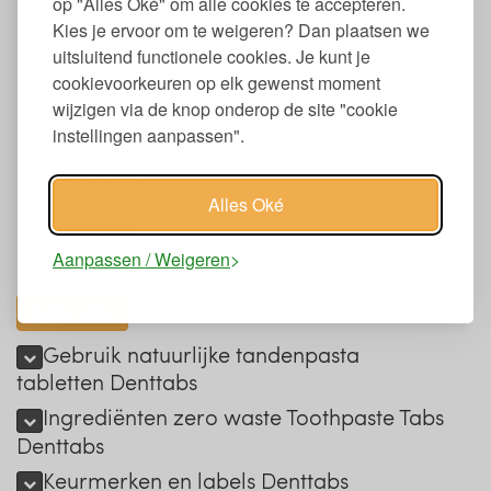
op "Alles Oké" om alle cookies te accepteren.
Duurzaam, zero waste en milieuvriendelijk
Kies je ervoor om te weigeren? Dan plaatsen we
Handig voor op reis
Gebruik 1 tablet per keer
uitsluitend functionele cookies. Je kunt je
Geschikt voor gebruik bij beugel, kronen en implantaten
cookievoorkeuren op elk gewenst moment
Geschikt vanaf ca. 3 jaar
wijzigen via de knop onderop de site "cookie
NIET geschikt voor baby's en jonge kinderen in verband
instellingen aanpassen".
met verslikkingsgevaar
Vegan
Dierproefvrij
Alles Oké
Glutenvrij
Zero waste
BDIH gecertificeerde natuurcosmetica
Aanpassen / Weigeren
Gemaakt in Duitsland
toon alles
Gebruik natuurlijke tandenpasta
tabletten Denttabs
Ingrediënten zero waste Toothpaste Tabs
Denttabs
Keurmerken en labels Denttabs