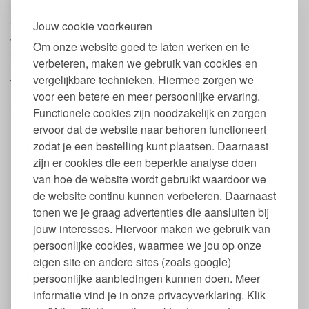
op reis
Jouw cookie voorkeuren
Tandpasta tabletten zijn ideaal voor als je op reis bent. Ze nemen
weinig ruimte in en geven geen afval. Als je een kleiner aantal
Om onze website goed te laten werken en te
mee wilt nemen, kun je deze in een papieren zakje of potje doen
verbeteren, maken we gebruik van cookies en
(donker bewaren). Denttabs zijn lang houdbaar omdat ze geen
vergelijkbare technieken. Hiermee zorgen we
vloeistof bevatten.
voor een betere en meer persoonlijke ervaring.
Denttabs tandpasta tabletten fluoride
Functionele cookies zijn noodzakelijk en zorgen
vrij en met fluoride zero waste
ervoor dat de website naar behoren functioneert
zodat je een bestelling kunt plaatsen. Daarnaast
Aantal tabletten: 125 stuks (staat ongeveer gelijk aan 2
zijn er cookies die een beperkte analyse doen
tubes)
Natuurlijke ingrediënten
van hoe de website wordt gebruikt waardoor we
2 varianten:
de website continu kunnen verbeteren. Daarnaast
Fluoride vrij
tonen we je graag advertenties die aansluiten bij
Fluoride 1450 ppm
jouw interesses. Hiervoor maken we gebruik van
Munt smaak
persoonlijke cookies, waarmee we jou op onze
Zonder schuim
Zonder microplastic
eigen site en andere sites (zoals google)
Milieuvriendelijk verpakt in een papieren zakje zonder
persoonlijke aanbiedingen kunnen doen. Meer
plastic met aan de binnenkant een dun laagje folie van
informatie vind je in onze privacyverklaring. Klik
maïszetmeel