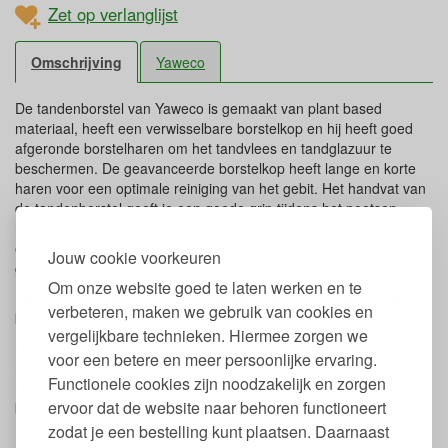
Zet op verlanglijst
Omschrijving
Yaweco
De tandenborstel van Yaweco is gemaakt van plant based
materiaal, heeft een verwisselbare borstelkop en hij heeft goed
afgeronde borstelharen om het tandvlees en tandglazuur te
beschermen. De geavanceerde borstelkop heeft lange en korte
haren voor een optimale reiniging van het gebit. Het handvat van
de tandenborstel geeft je een goede grip tijdens het poetsen,
heeft een lange levensduur en je bespaart hiermee grondstoffen
en het milieu door alleen de kop te verwisselen als de haren niet
Jouw cookie voorkeuren
goed meer zijn.
Om onze website goed te laten werken en te
Let op: Je ontvangt een roze, blauwe of groene tandenborstel. Dit
verbeteren, maken we gebruik van cookies en
kun je helaas niet kiezen of een voorkeur aangeven.
vergelijkbare technieken. Hiermee zorgen we
De milieuvriendelijke tandenborstel is verkrijgbaar in een soft en
voor een betere en meer persoonlijke ervaring.
medium variant.
Functionele cookies zijn noodzakelijk en zorgen
De verwisselbare borstelkoppen zijn apart per set van 4 stuks te
ervoor dat de website naar behoren functioneert
koop. Zie onderaan de pagina 'past bij'.
zodat je een bestelling kunt plaatsen. Daarnaast