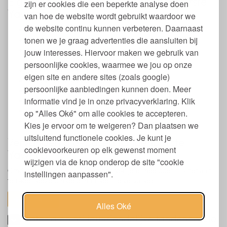
Eigenschappen duurzame tandenborstel
zijn er cookies die een beperkte analyse doen
Yaweco
van hoe de website wordt gebruikt waardoor we
de website continu kunnen verbeteren. Daarnaast
Tandenborstel met vervangbare borstelkop
tonen we je graag advertenties die aansluiten bij
Lengte tandenborstel: 22,5 cm.
Handvat van plant-based materiaal op basis van
jouw interesses. Hiervoor maken we gebruik van
suikerrietbestanddelen en natuurlijke was
persoonlijke cookies, waarmee we jou op onze
Borstelharen van plantaardig nylon
eigen site en andere sites (zoals google)
Vrij van BPA, aardolie, weekmakers en bisfenolen
persoonlijke aanbiedingen kunnen doen. Meer
Verpakt in een kartonnen doosje
informatie vind je in onze privacyverklaring. Klik
Afgeronde borstelharen
Gemaakt in Duitsland
op "Alles Oké" om alle cookies te accepteren.
Verkrijgbaar in soft en medium
Kies je ervoor om te weigeren? Dan plaatsen we
uitsluitend functionele cookies. Je kunt je
Vervangen bio-based tandenborstel
cookievoorkeuren op elk gewenst moment
Yaweco
wijzigen via de knop onderop de site "cookie
Omdat tandenborstels slijten doordat je ermee poetst is het aan
instellingen aanpassen".
te raden deze om de 3 maanden te vervangen.
toon alles
Alles Oké
Materialen milieuvriendelijke tandenborstel