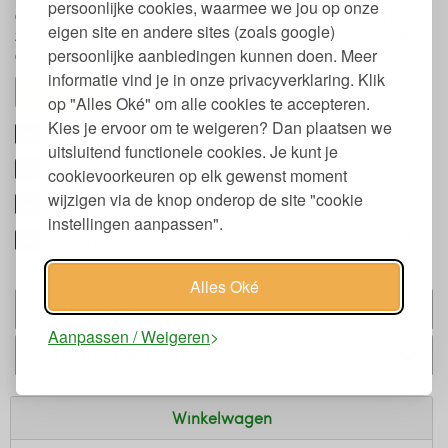
persoonlijke cookies, waarmee we jou op onze
omhoog duwt. Een bewuste keuze voor mens en planeet. Hij is
eigen site en andere sites (zoals google)
zuinig in gebruik en klein van formaat waardoor de stick handig is
persoonlijke aanbiedingen kunnen doen. Meer
om mee te nemen in je tas of op reis.
informatie vind je in onze privacyverklaring. Klik
toon alles
op "Alles Oké" om alle cookies te accepteren.
Kies je ervoor om te weigeren? Dan plaatsen we
Eigenschappen natuurlijke deodorant stick
uitsluitend functionele cookies. Je kunt je
Gebruik natuurlijke sensitive deostick
cookievoorkeuren op elk gewenst moment
Ingrediënten natuurlijke deo stick Sensitive
wijzigen via de knop onderop de site "cookie
instellingen aanpassen".
Keurmerken en labels We Love The Planet
natuurlijke deodorant
Alles Oké
Alternatieven
Aanpassen / Weigeren
Gerelateerde producten
Winkelwagen