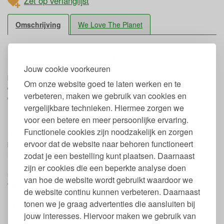
Zet op verlanglijst
Omschrijving
We Love The Planet
Deze deodorant stick met de geur van amandel is speciaal voor
mensen met een gevoelige huid. De deostick is gemaakt van
100% natuurlijke ingrediënten en bevat geen kunstmatige geur-,
Jouw cookie voorkeuren
kleur- of conserveringsmiddelen zoals aluminiumzouten. De
Om onze website goed te laten werken en te
deodorant is op basis van kokosolie, bijenwas en olijfolie, welke
verbeteren, maken we gebruik van cookies en
de huid hydrateren en voeden.
vergelijkbare technieken. Hiermee zorgen we
Geconcentreerde deo stick akmond
voor een betere en meer persoonlijke ervaring.
Functionele cookies zijn noodzakelijk en zorgen
De deodorant stick verstopt de poriën niet en is eenvoudig aan te
ervoor dat de website naar behoren functioneert
brengen. Doordat deze deodorant zeer geconcentreerd is, gaat
hij wel twee tot drie maanden mee (afhankelijk van het gebruik).
zodat je een bestelling kunt plaatsen. Daarnaast
Per dag één maal smeren geeft voldoende bescherming voor 24
zijn er cookies die een beperkte analyse doen
uur, heb je een actieve dag of transpireer je meer dan kun je het
van hoe de website wordt gebruikt waardoor we
vaker gebruiken.
de website continu kunnen verbeteren. Daarnaast
tonen we je graag advertenties die aansluiten bij
Duurzaam verpakt en milieuvriendelijk
jouw interesses. Hiervoor maken we gebruik van
De stick zit in een recyclebare kartonnen huls die je van onderen