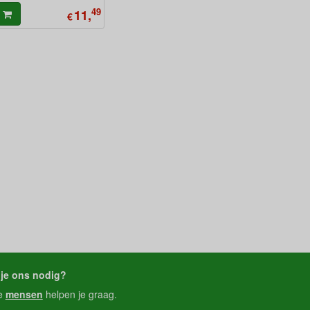
49
11,
€
je ons nodig?
e
mensen
helpen je graag.