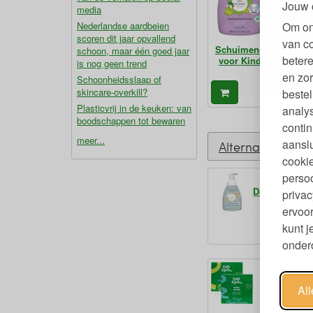
Jouw 
media
Om on
Nederlandse aardbeien
scoren dit jaar opvallend
van c
Schuimende Handzee
schoon, maar één goed jaar
betere
voor Kinderen 295 ml
is nog geen trend
en zor
Schoonheidsslaap of
6,
skincare-overkill?
bestel
€
Plasticvrij in de keuken: van
analy
boodschappen tot bewaren
contin
meer...
aanslu
Alternatieven
cookie
persoo
2-in-1 Ha
Doucheschui
privac
Huid 2
ervoor
1
kunt 
€
ondero
Babyset S
Body Bar m
Al
Spons Pla