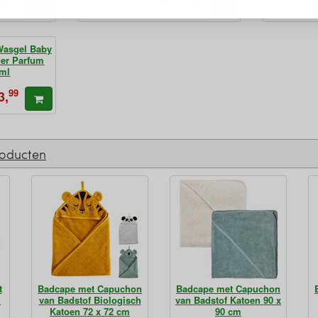
95
64
0,
7,
99
€
8,
Wasgel Baby
der Parfum
 ml
99
3,
roducten
t
Badcape met Capuchon
Badcape met Capuchon
1
van Badstof Biologisch
van Badstof Katoen 90 x
Katoen 72 x 72 cm
90 cm