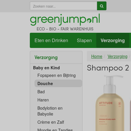
ECO - BIO - FAIR WARENHUIS
Eten en Drinken
Slapen
Verzorging
Home
Verzorging
Verzorging
Shampoo 2 i
Baby en Kind
Fopspeen en Bijtring
Douche
Bad
Haren
Bodylotion en
Babyolie
Crème en Zalf
Mondje en Tandjes