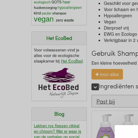
haar
ecologisch
GOTS
Geschikt voor ge
hypoallergeen
huidverzorging
Voor lichaam en 
kind
peuter
shampoo
Hypoallergeen
vegan
zero waste
Vegan
Dierproef vrij
EWG en Ecologo 
Het EcoBed
Verkrijgbaar in 2 
Voor volwassenen vind je
Gebruik Shampo
alles voor de ecologische
slaapkamer bij
Het EcoBed
.
Een kleine hoeveelheid
toon alles
Ingrediënten
Past bij
Blog
Lekken rvs flessen nikkel
en chroom? Wat er waar is
van de verhalen op social