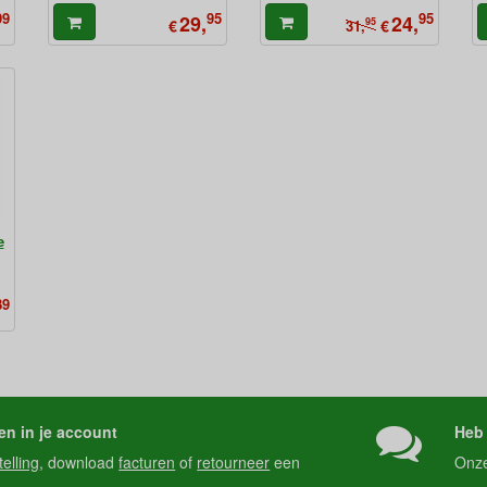
99
95
95
29,
24,
€
95
€
31,
e
89
en in je account
Heb 
telling
, download
facturen
of
retourneer
een
Onz