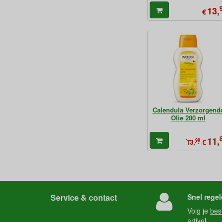
13,
€
Calendula Verzorgend
Olie 200 ml
11,
99
€
13,
Service & contact
Snel regel
Volg je
bes
artikel.