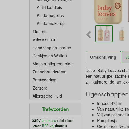
Anti Hoofdluis
Kindernagellak
Kindermake-up
Tieners
Volwassenen
Handzeep en -crème
Doekjes en Watten
Omschrijving
A
Menstruatieproducten
Deze Baby Leaves shamp
Zonnebrandcrème
een natuurlijke, zachte
Borstvoeding
zijn kalmerende, anti
Zelfzorg
Eigenschappen
Allergische Huid
Inhoud 473ml
Trefwoorden
Van natuurlijke i
Vrij van schadelij
baby
Pompflesje
biologisch
biologisch
douche
katoen
BPA-vrij
Geur: Pear Nect