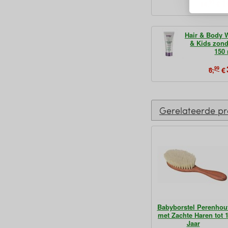
1
95
€
14,
Hair & Body 
& Kids zon
150
99
€
6,
Gerelateerde p
Babyborstel Perenhou
met Zachte Haren tot 
Jaar