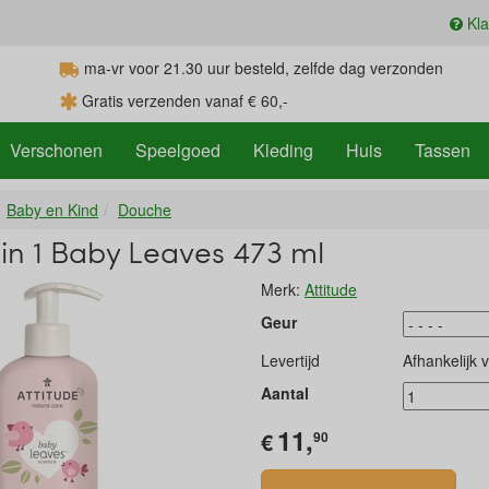
Kla
ma-vr voor 21.30
uur
besteld, zelfde dag verzonden
Gratis verzenden vanaf € 60,-
Verschonen
Speelgoed
Kleding
Huis
Tassen
Baby en Kind
Douche
n 1 Baby Leaves 473 ml
Merk:
Attitude
Geur
Levertijd
Afhankelijk 
Aantal
11,
€
90