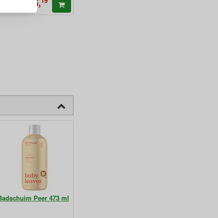
19
15,
99
€
15,
Badschuim Peer 473 ml