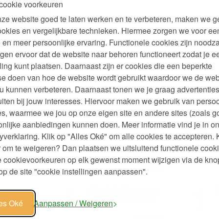
cookie voorkeuren
ze website goed te laten werken en te verbeteren, maken we g
ookies en vergelijkbare technieken. Hiermee zorgen we voor ee
p
 en meer persoonlijke ervaring. Functionele cookies zijn noodza
gen ervoor dat de website naar behoren functioneert zodat je e
99
ling kunt plaatsen. Daarnaast zijn er cookies die een beperkte
se doen van hoe de website wordt gebruikt waardoor we de web
u kunnen verbeteren. Daarnaast tonen we je graag advertenties
iten bij jouw interesses. Hiervoor maken we gebruik van persoo
s, waarmee we jou op onze eigen site en andere sites (zoals g
nlijke aanbiedingen kunnen doen. Meer informatie vind je in o
ir & Body
Baby Haar en Body
B
m Gevoelige
Shampoo 200 ml
yverklaring. Klik op "Alles Oké" om alle cookies te accepteren. 
50 ml
 om te weigeren? Dan plaatsen we uitsluitend functionele cooki
49
99
2,
8,
je cookievoorkeuren op elk gewenst moment wijzigen via de kno
€
p de site "cookie instellingen aanpassen".
hampoo en
Calendula Shampoo en
et Konjac
Douchecrème 200 ml
les Oké
Aanpassen / Weigeren
sticvrij