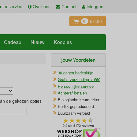
ntenservice
Over ons
Contact
Inloggen
€ 0,00
0
Cadeau
Nieuw
Koopjes
Jouw Voordelen
30 dagen bedenktijd
Gratis verzending > €60
Persoonlijke service
Achteraf betalen
Biologische keurmerken
van de gekozen opties
Eerlijk geproduceerd
Duurzaam verpakt
9,2 uit 5172 reviews
Oficieel Partner van Webshopkeurmerk