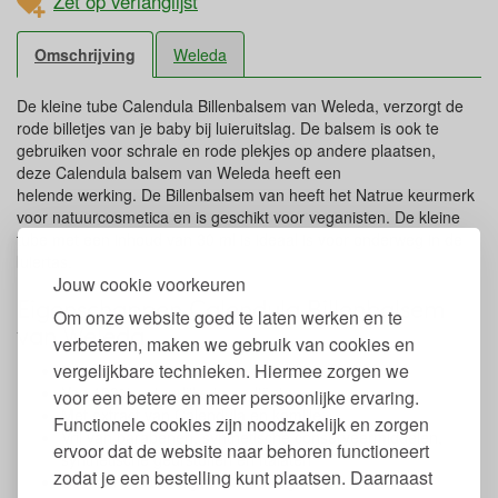
Zet op verlanglijst
Omschrijving
Weleda
De kleine tube Calendula Billenbalsem van Weleda, verzorgt de
rode billetjes van je baby bij luieruitslag. De balsem is ook te
gebruiken voor schrale en rode plekjes op andere plaatsen,
deze Calendula balsem van Weleda heeft een
helende werking. De Billenbalsem van heeft het Natrue keurmerk
voor natuurcosmetica en is geschikt voor veganisten. De kleine
tube met een inhoud van 30 ml is ideaal is voor onderweg in de
luiertas.
Jouw cookie voorkeuren
Eigenschappen Calendula Billenbalsem
Om onze website goed te laten werken en te
van Weleda
verbeteren, maken we gebruik van cookies en
vergelijkbare technieken. Hiermee zorgen we
Inhoud: 30 ml.
Van 100% natuurlijke ingrediënten
voor een betere en meer persoonlijke ervaring.
Met extract van Calendula en kamille
Functionele cookies zijn noodzakelijk en zorgen
Vrij van parabenen, synthetische conserveermiddelen,
ervoor dat de website naar behoren functioneert
synthetische geurstoffen en ftalaten
zodat je een bestelling kunt plaatsen. Daarnaast
Beschermt huid tegen luieruitslag