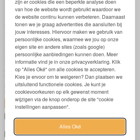
zijn er cookies die een beperkte analyse doen
Verzorgend en verzachtend
Dierproef-vrij
van hoe de website wordt gebruikt waardoor we
Natrue gecertificeerd
de website continu kunnen verbeteren. Daarnaast
tonen we je graag advertenties die aansluiten bij
Werking Calendula Billenbalsem van
jouw interesses. Hiervoor maken we gebruik van
Weleda
persoonlijke cookies, waarmee we jou op onze
De billenbalsem van Weleda beschermt de schrale en gevoelige
eigen site en andere sites (zoals google)
huid van de rode billetjes van je baby of kind door een laagje te
persoonlijke aanbiedingen kunnen doen. Meer
leggen tussen de kapotte huid en ontlasting. Onze eigen ervaring
informatie vind je in onze privacyverklaring. Klik
is dat rode billetjes en luieruitslag 's ochtends verdwenen waren
op "Alles Oké" om alle cookies te accepteren.
als we de rode billetjes van ons dochtertje voor het slapen gaan
insmeerden met de billenbalsem van Weleda.
Kies je ervoor om te weigeren? Dan plaatsen we
uitsluitend functionele cookies. Je kunt je
Zodra de huid weer hersteld is, kun je weer overstappen op de
cookievoorkeuren op elk gewenst moment
Calendula Bodycrème van Weleda voor dagelijks gebruik.
wijzigen via de knop onderop de site "cookie
toon alles
instellingen aanpassen".
Ingrediënten Weleda Calendula Billen
balsem
Alles Oké
Keurmerken en labels Weleda billenbalsem