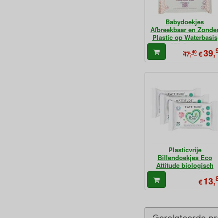
Babydoekjes
Afbreekbaar en Zonde
Plastic op Waterbasis
672 Stuks
39,
40
€
47,
Plasticvrije
Billendoekjes Eco
Attitude biologisch
afbreekbaar 216
13,
€
Gerelateerde p