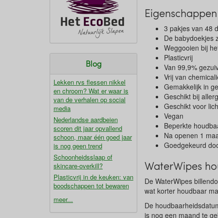
Eigenschappen 
3 pakjes van 48 d
De babydoekjes zi
Weggooien bij het
Plasticvrij
Blog
Van 99,9% gezuive
Vrij van chemical
Lekken rvs flessen nikkel
Gemakkelijk in ge
en chroom? Wat er waar is
Geschikt bij allerg
van de verhalen op social
Geschikt voor lic
media
Vegan
Nederlandse aardbeien
Beperkte houdba
scoren dit jaar opvallend
Na openen 1 ma
schoon, maar één goed jaar
Goedgekeurd doo
is nog geen trend
Schoonheidsslaap of
WaterWipes ho
skincare-overkill?
Plasticvrij in de keuken: van
De WaterWipes billendo
boodschappen tot bewaren
wat korter houdbaar maa
meer...
De houdbaarheidsdatum
is nog een maand te geb