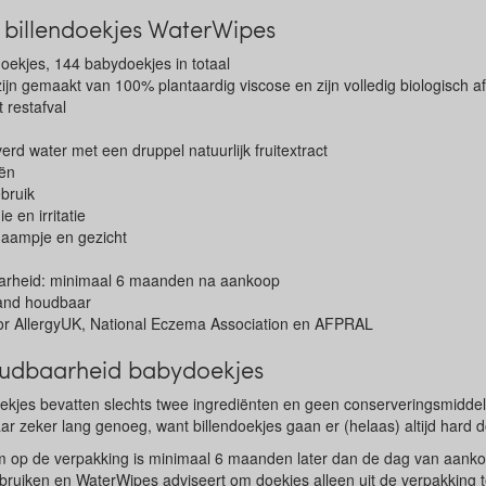
billendoekjes WaterWipes
oekjes, 144 babydoekjes in totaal
jn gemaakt van 100% plantaardig viscose en zijn volledig biologisch a
 restafval
rd water met een druppel natuurlijk fruitextract
iën
bruik
ie en irritatie
haampje en gezicht
arheid: minimaal 6 maanden na aankoop
and houdbaar
r AllergyUK, National Eczema Association en AFPRAL
udbaarheid babydoekjes
ekjes bevatten slechts twee ingrediënten en geen conserveringsmiddel
r zeker lang genoeg, want billendoekjes gaan er (helaas) altijd hard 
 op de verpakking is minimaal 6 maanden later dan de dag van aank
ruiken en WaterWipes adviseert om doekjes alleen uit de verpakking te