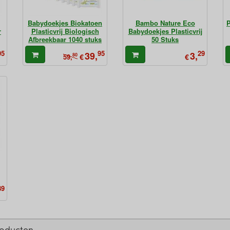
Babydoekjes Biokatoen
Bambo Nature Eco
P
r
Plasticvrij Biologisch
Babydoekjes Plasticvrij
Afbreekbaar 1040 stuks
50 Stuks
95
95
29
39,
3,
80
€
€
59,
89
roducten