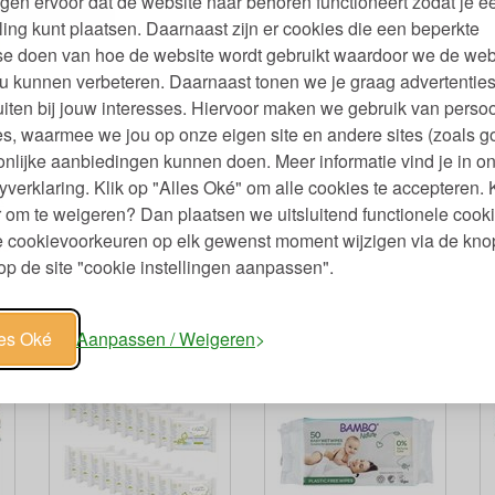
gen ervoor dat de website naar behoren functioneert zodat je e
ling kunt plaatsen. Daarnaast zijn er cookies die een beperkte
se doen van hoe de website wordt gebruikt waardoor we de web
u kunnen verbeteren. Daarnaast tonen we je graag advertenties
iten bij jouw interesses. Hiervoor maken we gebruik van persoo
s, waarmee we jou op onze eigen site en andere sites (zoals g
nlijke aanbiedingen kunnen doen. Meer informatie vind je in o
yverklaring. Klik op "Alles Oké" om alle cookies te accepteren. 
k
 om te weigeren? Dan plaatsen we uitsluitend functionele cooki
je cookievoorkeuren op elk gewenst moment wijzigen via de kno
49
p de site "cookie instellingen aanpassen".
les Oké
Aanpassen / Weigeren