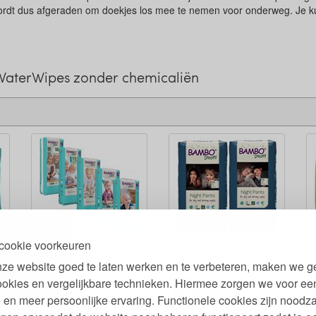
ordt dus afgeraden om doekjes los mee te nemen voor onderweg. Je ku
WaterWipes zonder chemicaliën
cookie voorkeuren
Bambo Luiers Tall Pack
Bambo Nature Dreamy
r
Eco Luiers
Eco Nachtluierbroekjes
ze website goed te laten werken en te verbeteren, maken we g
Milieuvriendelijk
15-50 kg
ookies en vergelijkbare technieken. Hiermee zorgen we voor ee
89
59
89
17,
6,
€
€
 en meer persoonlijke ervaring. Functionele cookies zijn noodza