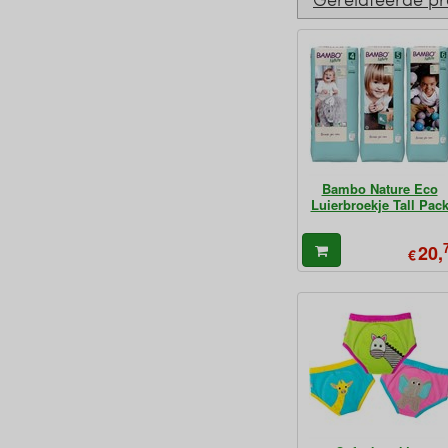
Bambo Nature Eco
Luierbroekje Tall Pac
20,
€