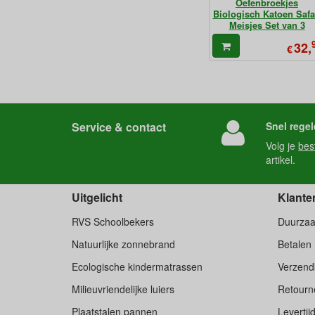
Oefenbroekjes
Biologisch Katoen Safa
Meisjes Set van 3
32,
€
Service & contact
Snel regel
Volg je
bes
artikel.
Uitgelicht
Klante
RVS Schoolbekers
Duurza
Natuurlijke zonnebrand
Betalen
Ecologische kindermatrassen
Verzend
Milieuvriendelijke luiers
Retourne
Plaatstalen pannen
Levertij