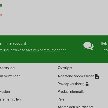
ri
99
en in je account
Heb 
telling
, download
facturen
of
retourneer
een
Onz
nservice
Overige
am Verzenden
Algemene Voorwaarden
Privacy verklaring
kosten
Productinformatie
ren en ruilen
Pers
d
Aanmelden nieuwsbrief