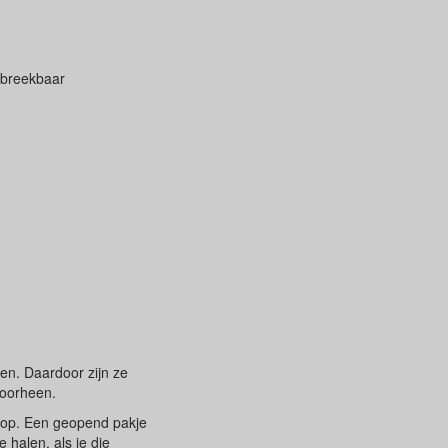
fbreekbaar
en. Daardoor zijn ze
doorheen.
oop. Een geopend pakje
 halen, als je die