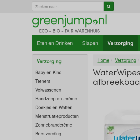
ECO - BIO - FAIR WARENHUIS
Eten en Drinken
Slapen
Verzorging
Home
Verzorging
Verzorging
WaterWipes P
Baby en Kind
afbreekbaa
Tieners
Volwassenen
Handzeep en -crème
Doekjes en Watten
Menstruatieproducten
Zonnebrandcrème
Borstvoeding