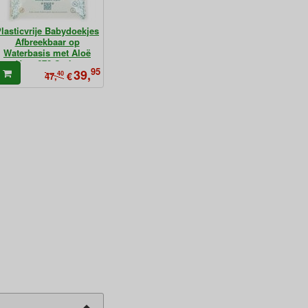
lasticvrije Babydoekjes
Afbreekbaar op
Waterbasis met Aloë
Vera 672 Stuks
95
39,
40
€
47,