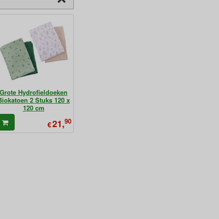
Grote Hydrofieldoeken
Biokatoen 2 Stuks 120 x
120 cm
90
21,
€