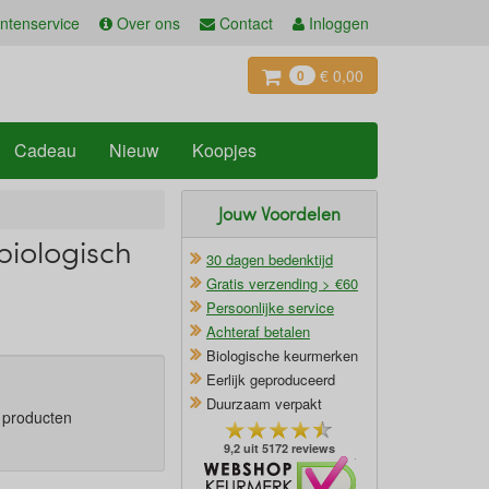
ntenservice
Over ons
Contact
Inloggen
€ 0,00
0
Cadeau
Nieuw
Koopjes
Jouw Voordelen
biologisch
30 dagen bedenktijd
Gratis verzending > €60
Persoonlijke service
Achteraf betalen
Biologische keurmerken
Eerlijk geproduceerd
Duurzaam verpakt
e producten
9,2 uit 5172 reviews
Oficieel Partner van Webshopkeurmerk