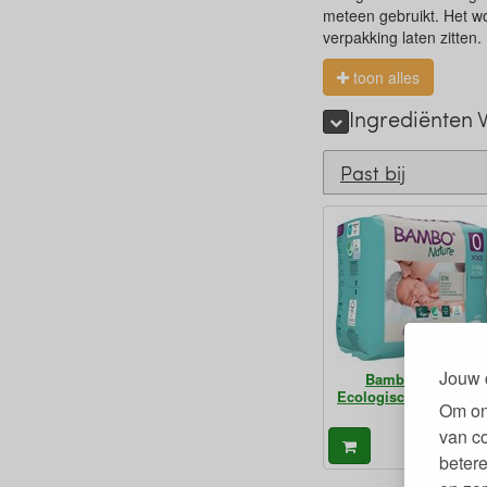
meteen gebruikt. Het w
verpakking laten zitten.
toon alles
Ingrediënten 
Past bij
Jouw 
Bambo Luiers
Ecologisch Prematuu
Om on
van c
9,
€
betere