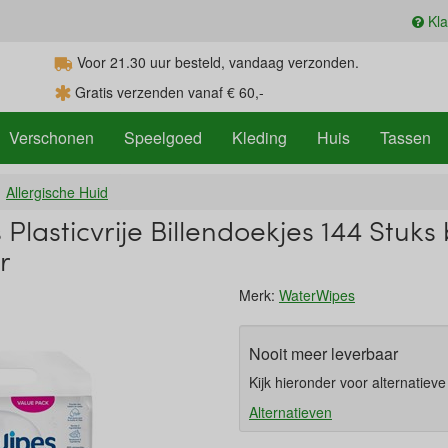
Kla
Voor 21.30
uur
besteld, vandaag verzonden.
Gratis verzenden vanaf € 60,-
Verschonen
Speelgoed
Kleding
Huis
Tassen
Allergische Huid
lasticvrije Billendoekjes 144 Stuks 
r
Merk:
WaterWipes
Nooit meer leverbaar
Kijk hieronder voor alternatiev
Alternatieven