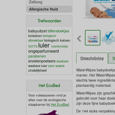
Zelfzorg
Allergische Huid
Trefwoorden
babyuitzet
billendoekjes
biokatoen
biologisch
biologisch katoen
afbreekbaar
luier
GOTS
luierbroekje
ongeparfumeerd
parabenen
Omschrijving
W
snoetenpoetsers
wasbaar
zero waste
wasbare luier
WaterWipes babydoekjes
zindelijkheid
manier. Het WaterWipes
slechts twee ingrediënt
Het EcoBed
plantaardig materiaal.
WaterWipes zijn geschikt
Voor volwassenen vind je
gebruikt voor haar doekj
alles voor de ecologische
zijn deze fijne babydoe
slaapkamer bij
Het EcoBed
.
De 144 stuks verpakking