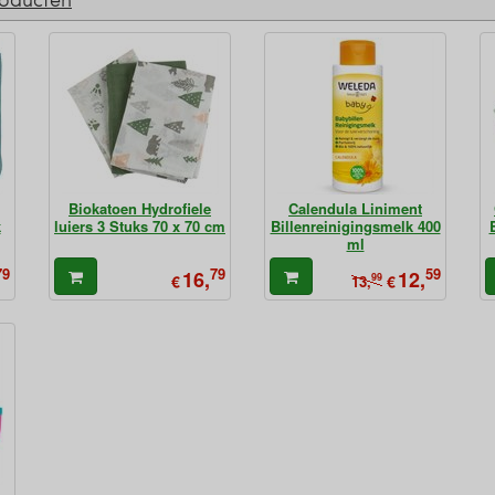
Biokatoen Hydrofiele
Calendula Liniment
k
luiers 3 Stuks 70 x 70 cm
Billenreinigingsmelk 400
ml
79
79
59
16,
12,
€
99
€
13,