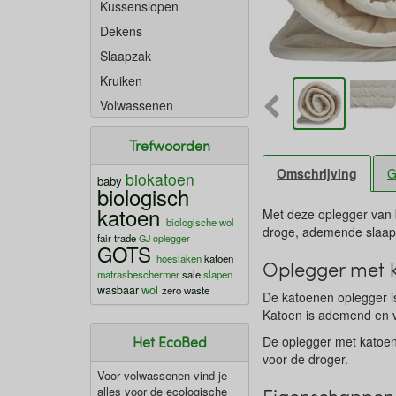
Kussenslopen
Dekens
Slaapzak
Kruiken
Volwassenen
Trefwoorden
Omschrijving
G
biokatoen
baby
biologisch
katoen
Met deze oplegger van b
biologische wol
droge, ademende slaap
fair trade
GJ oplegger
GOTS
hoeslaken
katoen
Oplegger met k
matrasbeschermer
sale
slapen
wol
wasbaar
zero waste
De katoenen oplegger is
Katoen is ademend en v
Het EcoBed
De oplegger met katoene
voor de droger.
Voor volwassenen vind je
alles voor de ecologische