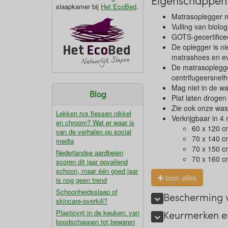
Eigenschappen 
slaapkamer bij
Het EcoBed
.
Matrasoplegger me
Vulling van biolo
GOTS-gecertifice
De oplegger is n
matrashoes en ev
De matrasoplegge
centrifugeersnel
Mag niet in de w
Blog
Plat laten drogen
Zie ook onze was
Lekken rvs flessen nikkel
Verkrijgbaar in 4
en chroom? Wat er waar is
60 x 120 c
van de verhalen op social
70 x 140 c
media
70 x 150 c
Nederlandse aardbeien
70 x 160 c
scoren dit jaar opvallend
schoon, maar één goed jaar
toon alles
is nog geen trend
Schoonheidsslaap of
Bescherming 
skincare-overkill?
Plasticvrij in de keuken: van
Keurmerken e
boodschappen tot bewaren