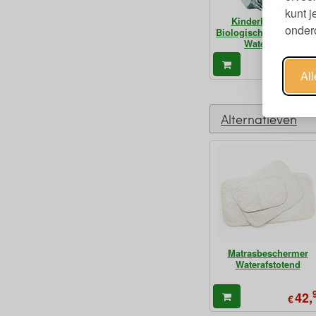
kunt 
Kinderhoeslaken
ondero
Biologisch Katoensatij
Watercolor
30,
€
Al
Alternatieven
Matrasbeschermer
Waterafstotend
42,
€