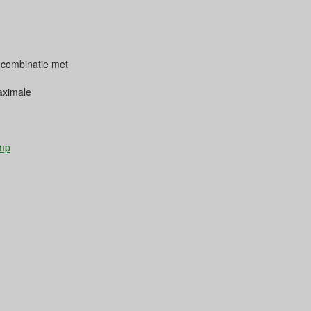
 combinatie met
aximale
ump