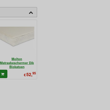
Molton
Matrasbeschermer Dik
Biokatoen
95
52,
€