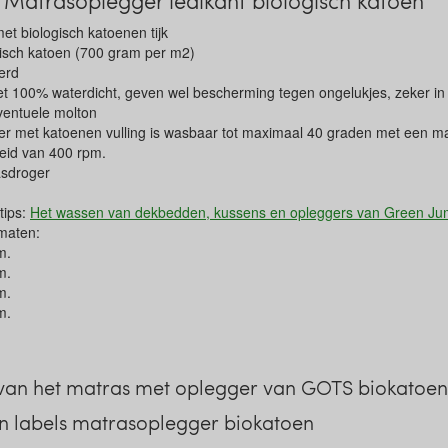
Matrasoplegger ledikant biologisch katoen
t biologisch katoenen tijk
gisch katoen (700 gram per m2)
erd
iet 100% waterdicht, geven wel bescherming tegen ongelukjes, zeker in
entuele molton
r met katoenen vulling is wasbaar tot maximaal 40 graden met een m
heid van 400 rpm.
asdroger
tips:
Het wassen van dekbedden, kussens en opleggers van Green J
 maten:
m.
m.
m.
m.
van het matras met oplegger van GOTS biokatoen
n labels matrasoplegger biokatoen