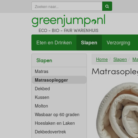
ECO - BIO - FAIR WARENHUIS
Eten en Drinken
Slapen
Verzorging
Home
Slapen
Ma
Slapen
Matrasople
Matras
Matrasoplegger
Dekbed
Kussen
Molton
Wasbaar op 60 graden
Hoeslaken en Laken
Dekbedovertrek