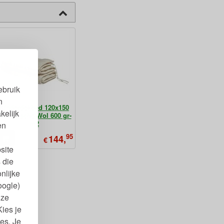
ebruik
n
Kinderdekbed 120x150
kelijk
Biologische Wol 600 gr-
m2
en
95
144,
€
site
 die
nlijke
oogle)
nze
Kies je
es. Je