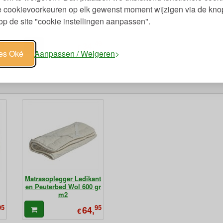
je cookievoorkeuren op elk gewenst moment wijzigen via de kno
Kindermolton
p de site "cookie instellingen aanpassen".
n
Biologisch Katoen
95
49
34,
€
les Oké
Aanpassen / Weigeren
Matrasoplegger Ledikant
en Peuterbed Wol 600 gr
m2
95
95
64,
€