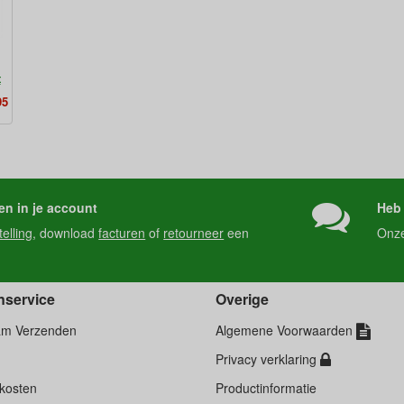
t
95
en in je account
Heb 
telling
, download
facturen
of
retourneer
een
Onz
nservice
Overige
am Verzenden
Algemene Voorwaarden
Privacy verklaring
kosten
Productinformatie