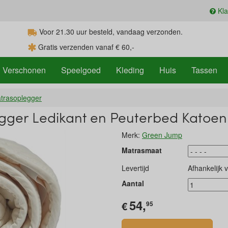
Kla
Voor 21.30
uur
besteld, vandaag verzonden.
Gratis verzenden vanaf € 60,-
Verschonen
Speelgoed
Kleding
Huis
Tassen
trasoplegger
gger Ledikant en Peuterbed Katoen
Merk:
Green Jump
Matrasmaat
Levertijd
Afhankelijk 
Aantal
54,
€
95