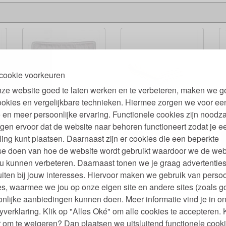
cookie voorkeuren
ze website goed te laten werken en te verbeteren, maken we g
ookies en vergelijkbare technieken. Hiermee zorgen we voor ee
Eerste kussen 50x60
Kinderdekbed 120x150
 en meer persoonlijke ervaring. Functionele cookies zijn noodza
r
Biologisch Katoen
Biologische Wol 300 gr-
Wasbaar 180 gram
m2
gen ervoor dat de website naar behoren functioneert zodat je e
00
95
95
ling kunt plaatsen. Daarnaast zijn er cookies die een beperkte
43,
114,
€
€
se doen van hoe de website wordt gebruikt waardoor we de web
u kunnen verbeteren. Daarnaast tonen we je graag advertenties
iten bij jouw interesses. Hiervoor maken we gebruik van persoo
s, waarmee we jou op onze eigen site en andere sites (zoals g
nlijke aanbiedingen kunnen doen. Meer informatie vind je in o
yverklaring. Klik op "Alles Oké" om alle cookies te accepteren. 
 om te weigeren? Dan plaatsen we uitsluitend functionele cooki