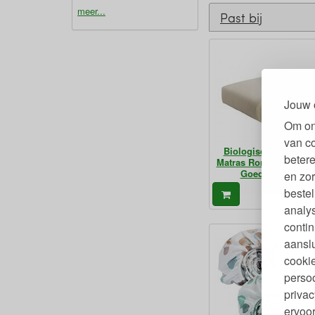
meer...
Past bij
Jouw 
Om on
van c
Biologisch Ledikant
betere
Matras Ronja Plus Zee
Goed Getest
en zor
bestel
279,
€
analy
contin
aanslu
cookie
persoo
privac
ervoor