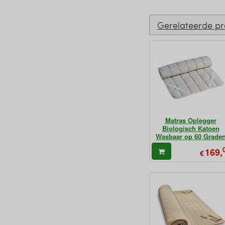
Gerelateerde p
Matras Oplegger
Biologisch Katoen
Wasbaar op 60 Grade
169,
€