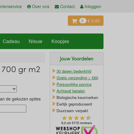
ntenservice
Over ons
Contact
Inloggen
€ 0,00
0
Cadeau
Nieuw
Koopjes
Jouw Voordelen
 700 gr m2
30 dagen bedenktijd
Gratis verzending > €60
Persoonlijke service
Achteraf betalen
Biologische keurmerken
van de gekozen opties
Eerlijk geproduceerd
Duurzaam verpakt
9,2 uit 5172 reviews
Oficieel Partner van Webshopkeurmerk