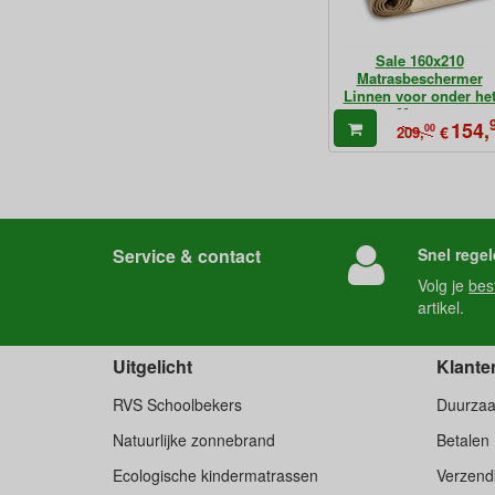
Sale 160x210
Matrasbeschermer
Linnen voor onder he
Matras
154,
00
€
209,
Service & contact
Snel regel
Volg je
bes
artikel.
Uitgelicht
Klante
RVS Schoolbekers
Duurza
Natuurlijke zonnebrand
Betalen
Ecologische kindermatrassen
Verzend