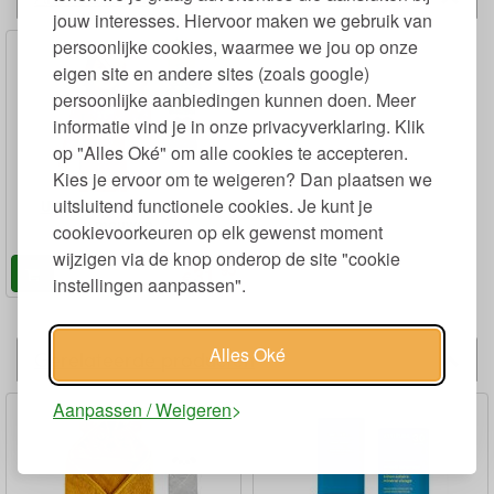
jouw interesses. Hiervoor maken we gebruik van
persoonlijke cookies, waarmee we jou op onze
eigen site en andere sites (zoals google)
persoonlijke aanbiedingen kunnen doen. Meer
informatie vind je in onze privacyverklaring. Klik
op "Alles Oké" om alle cookies te accepteren.
Kies je ervoor om te weigeren? Dan plaatsen we
uitsluitend functionele cookies. Je kunt je
UV 50+ Zwemshirt lange
mouwen
cookievoorkeuren op elk gewenst moment
wijzigen via de knop onderop de site "cookie
95
31,
€
instellingen aanpassen".
Alles Oké
Gerelateerde producten
Aanpassen / Weigeren