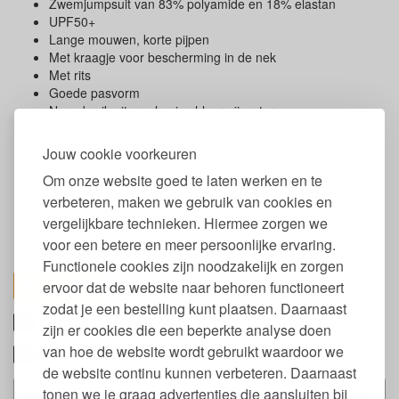
Zwemjumpsuit van 83% polyamide en 18% elastan
UPF50+
Lange mouwen, korte pijpen
Met kraagje voor bescherming in de nek
Met rits
Goede pasvorm
Na gebruik uitspoelen in chloorvrij water
Wassen op max. 30C
Mag niet in de droger
Jouw cookie voorkeuren
Maat 74 t/m 104
Om onze website goed te laten werken en te
Oeko-Tex gecertificeerd, Standaard 100, klasse 1 voor
babyproducten
verbeteren, maken we gebruik van cookies en
Geproduceerd in Europa
vergelijkbare technieken. Hiermee zorgen we
Verkrijgbaar in verschillende maten
voor een betere en meer persoonlijke ervaring.
Verkrijgbaar in diverse designs
Functionele cookies zijn noodzakelijk en zorgen
ervoor dat de website naar behoren functioneert
toon alles
zodat je een bestelling kunt plaatsen. Daarnaast
Maten UV zwemoverall met lange mouw
zijn er cookies die een beperkte analyse doen
Keurmerken en labels Popolini UV overall
van hoe de website wordt gebruikt waardoor we
de website continu kunnen verbeteren. Daarnaast
tonen we je graag advertenties die aansluiten bij
Alternatieven