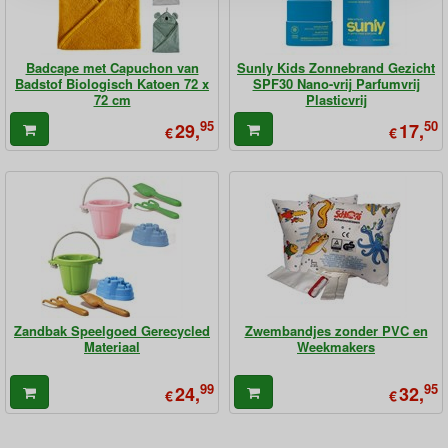
Badcape met Capuchon van
Sunly Kids Zonnebrand Gezicht
Badstof Biologisch Katoen 72 x
SPF30 Nano-vrij Parfumvrij
72 cm
Plasticvrij
95
50
29,
17,
€
€
Zandbak Speelgoed Gerecycled
Zwembandjes zonder PVC en
Materiaal
Weekmakers
99
95
24,
32,
€
€