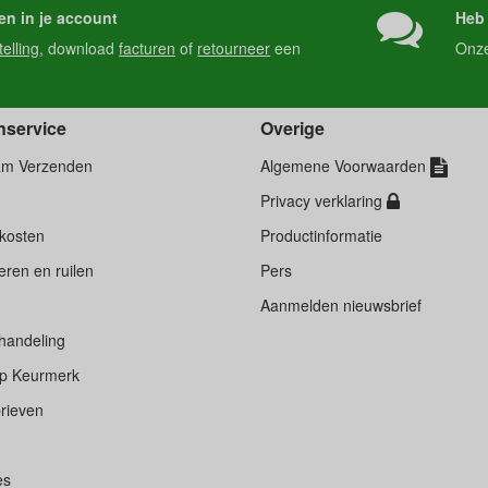
en in je account
Heb 
telling
, download
facturen
of
retourneer
een
Onz
nservice
Overige
am Verzenden
Algemene Voorwaarden
Privacy verklaring
kosten
Productinformatie
ren en ruilen
Pers
d
Aanmelden nieuwsbrief
handeling
p Keurmerk
rieven
es