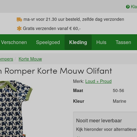
Kla
ma-vr voor 21.30
uur
besteld, zelfde dag verzonden
Gratis verzenden vanaf € 60,-
Verschonen
Speelgoed
Kleding
Huis
Tassen
ompers
Korte Mouw
n Romper Korte Mouw Olifant
Merk:
Loud + Proud
Maat
50-56
Kleur
Marine
Nooit meer leverbaar
Kijk hieronder voor alternatiev