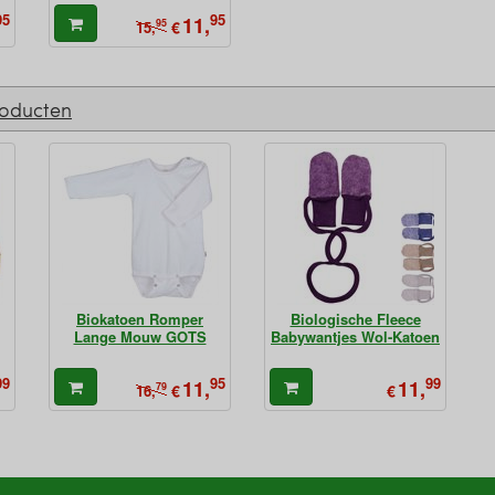
95
95
11,
95
€
15,
roducten
Biokatoen Romper
Biologische Fleece
Lange Mouw GOTS
Babywantjes Wol-Katoen
99
95
99
11,
11,
79
€
€
16,