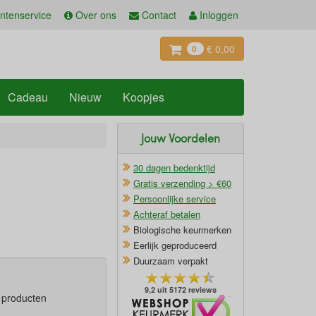
ntenservice
Over ons
Contact
Inloggen
€ 0,00
0
Cadeau
Nieuw
Koopjes
Jouw Voordelen
30 dagen bedenktijd
Gratis verzending > €60
Persoonlijke service
Achteraf betalen
Biologische keurmerken
Eerlijk geproduceerd
Duurzaam verpakt
9,2 uit 5172 reviews
e producten
Oficieel Partner van Webshopkeurmerk