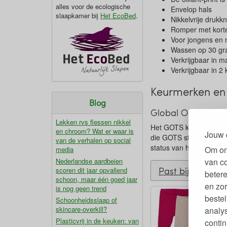
alles voor de ecologische
Envelop hals
slaapkamer bij
Het EcoBed
.
Nikkelvrije drukk
Romper met kor
Voor jongens en 
Wassen op 30 gr
Verkrijgbaar in m
Verkrijgbaar in 2
Keurmerken en 
Blog
Global Organic Te
Lekken rvs flessen nikkel
Het GOTS keurmerk is w
en chroom? Wat er waar is
Jouw 
die GOTS stelt aan de v
van de verhalen op social
status van het textiel e
Om on
media
Nederlandse aardbeien
van c
Past bij
scoren dit jaar opvallend
betere
schoon, maar één goed jaar
en zor
is nog geen trend
bestel
Schoonheidsslaap of
skincare-overkill?
analy
Plasticvrij in de keuken: van
contin