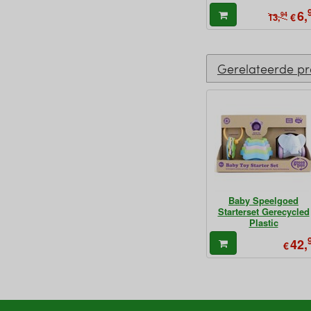
6,
94
€
13,
Gerelateerde p
Baby Speelgoed
Starterset Gerecycled
Plastic
42,
€