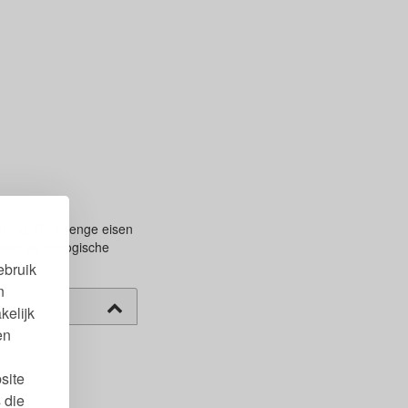
king. De strenge eisen
eert de biologische
ebruik
n
kelijk
en
site
 die