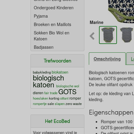
Ondergoed Kinderen
Pyjama
Marine
Broeken en Maillots
Sokken Bio Wol en
Katoen
Badjassen
Omschrijving
L
Trefwoorden
biokatoen
Biologisch katoenen rom
babykleding
biologisch
katoen, GOTS gecertifi
katoen
De leuke olifant opdruk
biologische wol
GOTS
dieren
fair trade
Let op: de kleding van 
romper
hoeslaken
korting
olifant
kleding.
rompertje
sale
slapen
zero waste
Eigenschappen
Het EcoBed
Romper van 100 
GOTS gecertifice
Voor volwassenen vind je
De olifant-print i