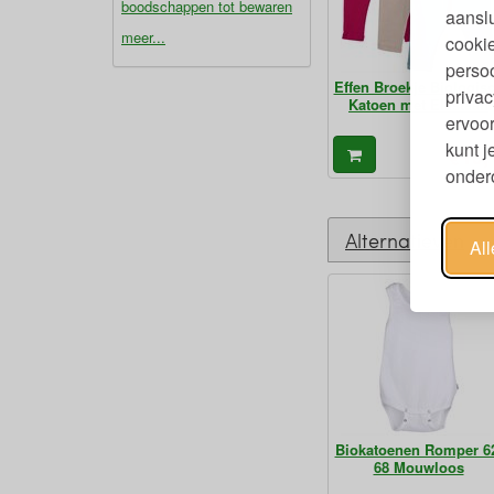
boodschappen tot bewaren
aanslu
meer...
cookie
persoo
Effen Broekje Biologis
privac
Katoen met Elastaan
ervoor
kunt 
19,
€
ondero
Alternatieven
Al
Biokatoenen Romper 6
68 Mouwloos