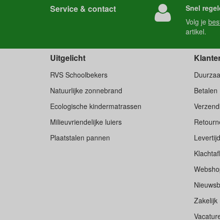
Service & contact
Snel regel
Volg je
bes
artikel.
Uitgelicht
Klante
RVS Schoolbekers
Duurza
Natuurlijke zonnebrand
Betalen
Ecologische kindermatrassen
Verzend
Milieuvriendelijke luiers
Retourne
Plaatstalen pannen
Levertij
Klachtaf
Websho
Nieuwsb
Zakelijk
Vacatur