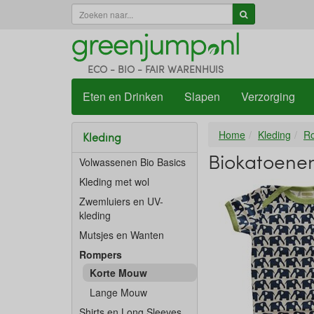
ECO - BIO - FAIR WARENHUIS
Eten en Drinken
Slapen
Verzorging
Home
Kleding
R
Kleding
Biokatoene
Volwassenen Bio Basics
Kleding met wol
Zwemluiers en UV-
kleding
Mutsjes en Wanten
Rompers
Korte Mouw
Lange Mouw
Shirts en Long Sleeves