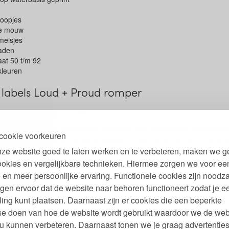
noopjes
te mouw
meisjes
aden
aat 50 t/m 92
 kleuren
labels Loud + Proud romper
xtile Standard (GOTS)
ereldwijd het toonaangevende keurmerk voor biologische textielverwer
cookie voorkeuren
olledige keten, vanaf het katoenzaadje tot aan het eindproduct, garand
n een milieuvriendelijke en sociaal verantwoorde productie.
ze website goed te laten werken en te verbeteren, maken we g
ookies en vergelijkbare technieken. Hiermee zorgen we voor ee
 en meer persoonlijke ervaring. Functionele cookies zijn noodza
gen ervoor dat de website naar behoren functioneert zodat je e
ling kunt plaatsen. Daarnaast zijn er cookies die een beperkte
se doen van hoe de website wordt gebruikt waardoor we de web
u kunnen verbeteren. Daarnaast tonen we je graag advertenties