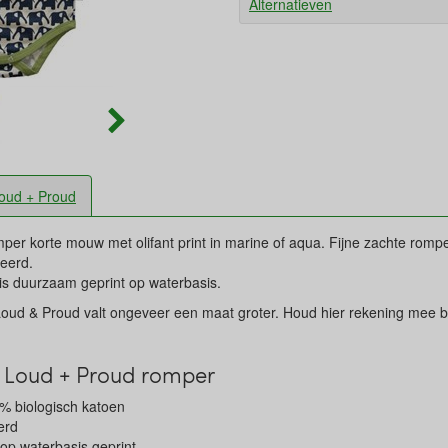
Alternatieven
oud + Proud
per korte mouw met olifant print in marine of aqua. Fijne zachte romp
ceerd.
 is duurzaam geprint op waterbasis.
Loud & Proud valt ongeveer een maat groter. Houd hier rekening mee b
 Loud + Proud romper
% biologisch katoen
erd
s op waterbasis geprint