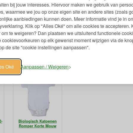
iten bij jouw interesses. Hiervoor maken we gebruik van persoo
s, waarmee we jou op onze eigen site en andere sites (zoals g
nlijke aanbiedingen kunnen doen. Meer informatie vind je in o
ch
yverklaring. Klik op "Alles Oké" om alle cookies te accepteren. 
 om te weigeren? Dan plaatsen we uitsluitend functionele cooki
je cookievoorkeuren op elk gewenst moment wijzigen via de kno
95
p de site "cookie instellingen aanpassen".
les Oké
Aanpassen / Weigeren
2-
Biologisch Katoenen
Romper Korte Mouw