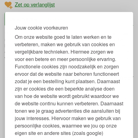
Zet op verlanglijst
Omschrijving
Redecker
Jouw cookie voorkeuren
Met deze kleine inwrijfborstel breng je gemakkelijk schoensmeer,
Om onze website goed te laten werken en te
schoenpoets of wax aan op schoenen, tassen en kleding. De
verbeteren, maken we gebruik van cookies en
borstel is gemaakt van FSC gecertificeerd beukenhout en heeft
vergelijkbare technieken. Hiermee zorgen we
een borstel van echte paardenharen. De borstels zijn op eerlijke
wijze gefabriceerd in Duitsland. Verkrijgbaar met zwarte of blonde
voor een betere en meer persoonlijke ervaring.
(naturel) haren.
Functionele cookies zijn noodzakelijk en zorgen
ervoor dat de website naar behoren functioneert
Eigenschappen inwrijfborstel schoensmeer
zodat je een bestelling kunt plaatsen. Daarnaast
Handvat van FSC beukenhout
zijn er cookies die een beperkte analyse doen
Borstel met zwarte of blonde (naturel) paardenharen
van hoe de website wordt gebruikt waardoor we
Voor het aanbrengen van schoensmeer, schoenpoets of
de website continu kunnen verbeteren. Daarnaast
wax
tonen we je graag advertenties die aansluiten bij
Gefabriceerd in Duitsland
jouw interesses. Hiervoor maken we gebruik van
Verkrijgbaar in zwart of naturel
17,5 cm
persoonlijke cookies, waarmee we jou op onze
eigen site en andere sites (zoals google)
Keurmerken en labels