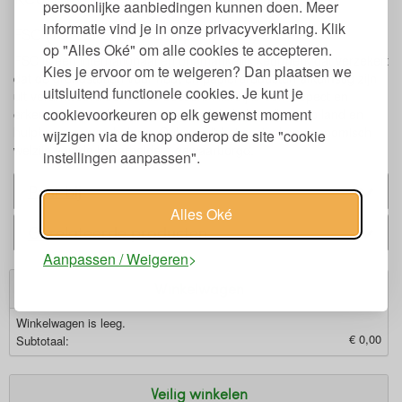
persoonlijke aanbiedingen kunnen doen. Meer
informatie vind je in onze privacyverklaring. Klik
FSC (Forest Stewardship Council)
op "Alles Oké" om alle cookies te accepteren.
FSC is een internationaal en onafhankelijk keurmerk dat verzekert
Kies je ervoor om te weigeren? Dan plaatsen we
dat de grondstoffen voor hout en papierproducten afkomstig zijn
uitsluitend functionele cookies. Je kunt je
uit verantwoord beheerde bossen. Hierbij is ook respect en
cookievoorkeuren op elk gewenst moment
erkenning voor de rechten van de lokale bevolking op land en
hulpbronnen van belang. Ook wordt het sociaal en economisch
wijzigen via de knop onderop de site "cookie
welzijn van de bosarbeiders gewaarborgd.
instellingen aanpassen".
Past bij
Alles Oké
Gerelateerde producten
Aanpassen / Weigeren
Winkelwagen
Winkelwagen is leeg.
€ 0,00
Subtotaal:
Veilig winkelen