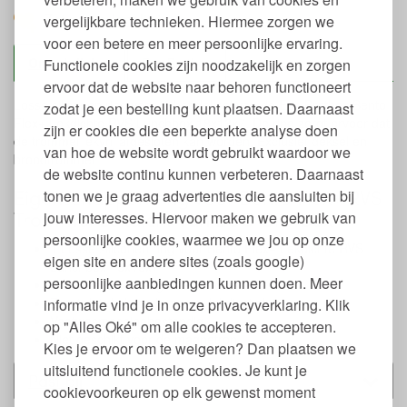
Zet op verlanglijst
vergelijkbare technieken. Hiermee zorgen we
voor een betere en meer persoonlijke ervaring.
Omschrijving
Eco Brotbox
Functionele cookies zijn noodzakelijk en zorgen
ervoor dat de website naar behoren functioneert
Losse siliconen ring voor in het deksel van de Eco Brotbox Bento
zodat je een bestelling kunt plaatsen. Daarnaast
Flex+ Lekdichte RVS Lunchbox 18x13x7. De ring zorgt ervoor dat
zijn er cookies die een beperkte analyse doen
de trommel lekvrij afgesloten kan worden. Exclusief deksel en
van hoe de website wordt gebruikt waardoor we
broodtrommel.
de website continu kunnen verbeteren. Daarnaast
Eigenschappen ring voor Bento Flex+ RVS
tonen we je graag advertenties die aansluiten bij
Trommel Lekdicht van ECO Brotbox
jouw interesses. Hiervoor maken we gebruik van
persoonlijke cookies, waarmee we jou op onze
1 Losse siliconen ring voor Bento Flex+ Lekdichte RVS
eigen site en andere sites (zoals google)
Lunchbox 18x13x7
persoonlijke aanbiedingen kunnen doen. Meer
Gemaakt van foodgrade siliconen
Zorgt dat de broodtrommel lekdicht sluit
informatie vind je in onze privacyverklaring. Klik
Vaatwasmachinebestendig
op "Alles Oké" om alle cookies te accepteren.
Niet geschikt voor de magnetron
Kies je ervoor om te weigeren? Dan plaatsen we
uitsluitend functionele cookies. Je kunt je
Past bij
cookievoorkeuren op elk gewenst moment