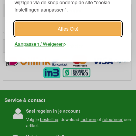
wijzigen via de knop onderop de site "cookie
instellingen aanpassen".
Winkelwagen
Winkelwagen is leeg.
€ 0,00
Subtotaal:
Alles Oké
Aanpassen / Weigeren
Veilig winkelen
Service & contact
Snel regelen in je account
Volg je
bestelling
, download
facturen
of
retourneer
een
artikel.