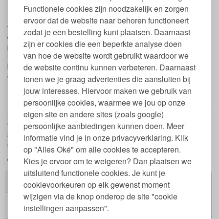
Levenslang meegroeiende fles
Functionele cookies zijn noodzakelijk en zorgen
De Pura fles is verkrijgbaar in verschillende afmetingen en met
ervoor dat de website naar behoren functioneert
verschillende doppen: een speen- en afsluitdop, rietjesdop,
zodat je een bestelling kunt plaatsen. Daarnaast
drinktuit en nu ook de nieuwe lekdichte sportdop. Deze doppen
zijn er cookies die een beperkte analyse doen
passen allemaal op alle Pura flessen. Voor iedere situatie en
van hoe de website wordt gebruikt waardoor we
leeftijd is er een passende dop. Dit maakt de Pura fles tot een
bijzondere meegroeiende fles die met de verschillende doppen
de website continu kunnen verbeteren. Daarnaast
echt levenslang kan worden gebruikt.
tonen we je graag advertenties die aansluiten bij
jouw interesses. Hiervoor maken we gebruik van
Uniek: vrij van plastic
persoonlijke cookies, waarmee we jou op onze
Pura flessen bestaan volledig uit veilige materialen en zijn uniek in
eigen site en andere sites (zoals google)
het feit dat ze 100% vrij van plastic zijn. De fles zelf is gemaakt
van RVS, de hoes en de verschillende doppen zijn van veilig
persoonlijke aanbiedingen kunnen doen. Meer
siliconen. Pura is daarmee duurzaam én volledig vrij van
informatie vind je in onze privacyverklaring. Klik
schadelijke stoffen.
op "Alles Oké" om alle cookies te accepteren.
dinsdag 5 april 2016
Kies je ervoor om te weigeren? Dan plaatsen we
uitsluitend functionele cookies. Je kunt je
Winkelwagen
cookievoorkeuren op elk gewenst moment
wijzigen via de knop onderop de site "cookie
Winkelwagen is leeg.
instellingen aanpassen".
€ 0,00
Subtotaal: