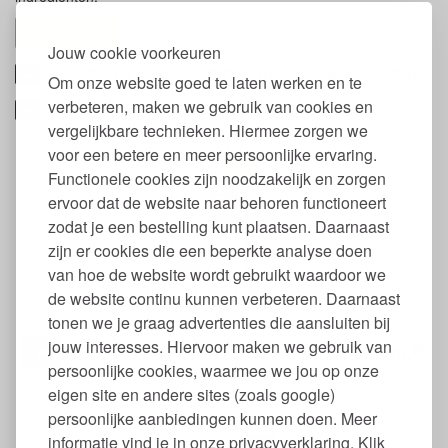
toon alles
Jouw cookie voorkeuren
Overgang naar een natuurlijke deodorant
Om onze website goed te laten werken en te
Duurzaam van begin tot eind
verbeteren, maken we gebruik van cookies en
vergelijkbare technieken. Hiermee zorgen we
voor een betere en meer persoonlijke ervaring.
Functionele cookies zijn noodzakelijk en zorgen
ervoor dat de website naar behoren functioneert
zodat je een bestelling kunt plaatsen. Daarnaast
zijn er cookies die een beperkte analyse doen
van hoe de website wordt gebruikt waardoor we
Deodorant Poeder 120 gr
de website continu kunnen verbeteren. Daarnaast
tonen we je graag advertenties die aansluiten bij
jouw interesses. Hiervoor maken we gebruik van
95
26,
€
persoonlijke cookies, waarmee we jou op onze
eigen site en andere sites (zoals google)
persoonlijke aanbiedingen kunnen doen. Meer
informatie vind je in onze privacyverklaring. Klik