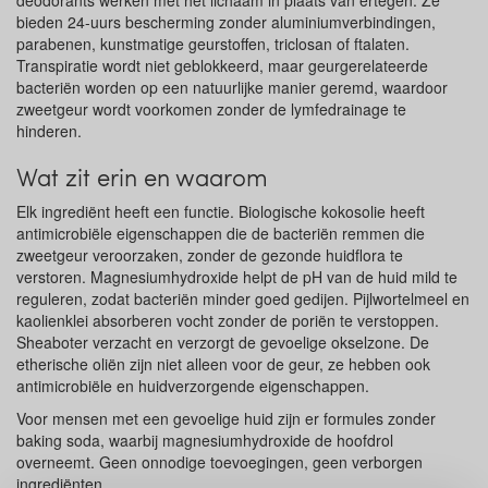
deodorants werken mét het lichaam in plaats van ertegen. Ze
bieden 24-uurs bescherming zonder aluminiumverbindingen,
parabenen, kunstmatige geurstoffen, triclosan of ftalaten.
Transpiratie wordt niet geblokkeerd, maar geurgerelateerde
bacteriën worden op een natuurlijke manier geremd, waardoor
zweetgeur wordt voorkomen zonder de lymfedrainage te
hinderen.
Wat zit erin en waarom
Elk ingrediënt heeft een functie. Biologische kokosolie heeft
antimicrobiële eigenschappen die de bacteriën remmen die
zweetgeur veroorzaken, zonder de gezonde huidflora te
verstoren. Magnesiumhydroxide helpt de pH van de huid mild te
reguleren, zodat bacteriën minder goed gedijen. Pijlwortelmeel en
kaolienklei absorberen vocht zonder de poriën te verstoppen.
Sheaboter verzacht en verzorgt de gevoelige okselzone. De
etherische oliën zijn niet alleen voor de geur, ze hebben ook
antimicrobiële en huidverzorgende eigenschappen.
Voor mensen met een gevoelige huid zijn er formules zonder
baking soda, waarbij magnesiumhydroxide de hoofdrol
overneemt. Geen onnodige toevoegingen, geen verborgen
ingrediënten.