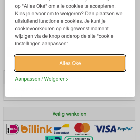
op "Alles Oké" om alle cookies te accepteren.
Kies je ervoor om te weigeren? Dan plaatsen we
uitsluitend functionele cookies. Je kunt je
cookievoorkeuren op elk gewenst moment
Deodorantpoeder 50 gr
wijzigen via de knop onderop de site "cookie
instellingen aanpassen".
95
15,
€
Alles Oké
Winkelwagen
Aanpassen / Weigeren
Winkelwagen is leeg.
€ 0,00
Subtotaal:
Veilig winkelen