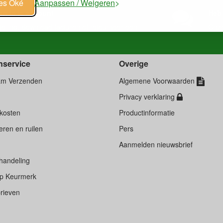
les Oké
Aanpassen / Weigeren
en in je account
Heb 
telling
, download
facturen
of
retourneer
een
Onz
nservice
Overige
am Verzenden
Algemene Voorwaarden
Privacy verklaring
kosten
Productinformatie
ren en ruilen
Pers
d
Aanmelden nieuwsbrief
handeling
p Keurmerk
rieven