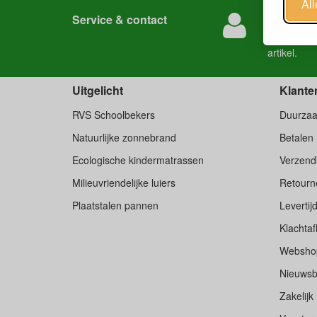
Al
Service & contact
Snel regel
Volg je
bes
artikel.
Uitgelicht
Klante
RVS Schoolbekers
Duurza
Natuurlijke zonnebrand
Betalen
Ecologische kindermatrassen
Verzend
Milieuvriendelijke luiers
Retourne
Plaatstalen pannen
Levertij
Klachtaf
Websho
Nieuwsb
Zakelijk