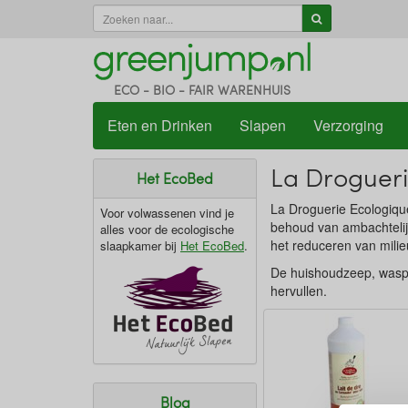
ECO - BIO - FAIR WARENHUIS
Eten en Drinken
Slapen
Verzorging
La Drogueri
Het EcoBed
La Droguerie Ecologique
Voor volwassenen vind je
behoud van ambachtelijk
alles voor de ecologische
het reduceren van milie
slaapkamer bij
Het EcoBed
.
De huishoudzeep, waspo
hervullen.
Blog