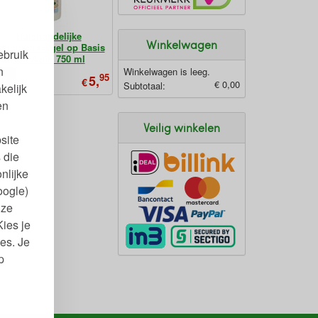
Huishoudelijke
Winkelwagen
choonmaakgel op Basis
ebruik
van Azijn 750 ml
n
Winkelwagen is leeg.
95
5,
€
€ 0,00
Subtotaal:
kelijk
en
Veilig winkelen
site
 die
nlijke
oogle)
nze
Kies je
es. Je
p