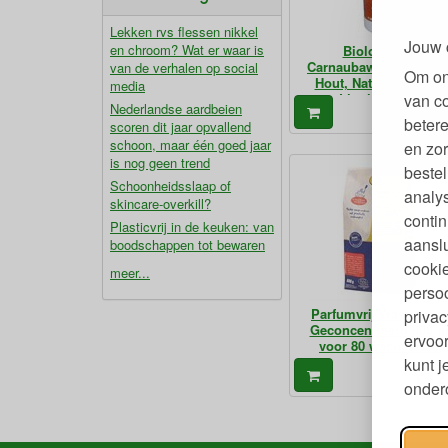
Lekken rvs flessen nikkel
Jouw 
en chroom? Wat er waar is
Biologische
Carnaubawasmelk voo
van de verhalen op social
Om on
Hout, Natuursteen en
media
Linoleum 1 L
van c
Nederlandse aardbeien
14
€
betere
scoren dit jaar opvallend
schoon, maar één goed jaar
en zor
is nog geen trend
bestel
Schoonheidsslaap of
analy
skincare-overkill?
contin
Plasticvrij in de keuken: van
aanslu
boodschappen tot bewaren
cookie
meer...
persoo
Parfumvrij Waspoeder
privac
Geconcentreerd 800 g
ervoor
voor 80 wasbeurten
kunt 
12
€
ondero