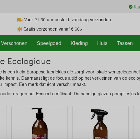
Kla
Voor 21.30
uur
besteld, vandaag verzonden.
Gratis verzenden vanaf € 60,-
Verschonen
Speelgoed
Kleding
Huis
Tassen
e Ecologique
 is een klein Europese fabriekjes die zorgt voor lokale werkgelegenhei
e kennis. Daarnaast ligt de focus altijd op het verkleinen van de ecol
u-impact. Een merk dat écht verschil maakt.
eder dragen het Ecocert certificaat. De handige glazen pompflesjes k