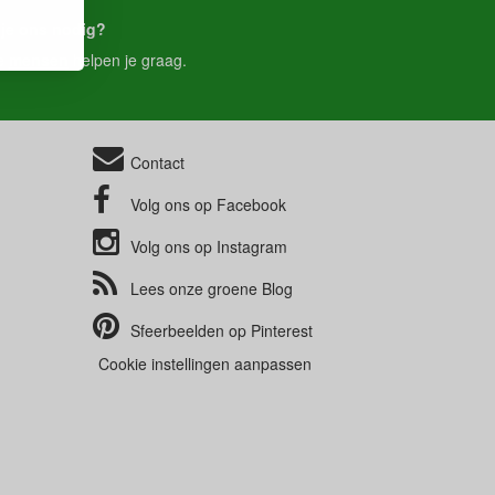
je ons nodig?
e
mensen
helpen je graag.
Contact
Volg ons op
Facebook
Volg ons op
Instagram
Lees onze groene
Blog
Sfeerbeelden op
Pinterest
Cookie instellingen aanpassen