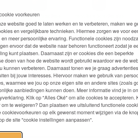
cookie voorkeuren
Hervulbaar Pompflesje
Hervulbare Sprayfles glas
r
Glas 300ml
500ml
S
ze website goed te laten werken en te verbeteren, maken we g
ookies en vergelijkbare technieken. Hiermee zorgen we voor ee
95
49
95
,
7,
9,
€
€
 en meer persoonlijke ervaring. Functionele cookies zijn noodza
gen ervoor dat de website naar behoren functioneert zodat je e
ling kunt plaatsen. Daarnaast zijn er cookies die een beperkte
se doen van hoe de website wordt gebruikt waardoor we de web
u kunnen verbeteren. Daarnaast tonen we je graag advertenties
iten bij jouw interesses. Hiervoor maken we gebruik van persoo
s, waarmee we jou op onze eigen site en andere sites (zoals g
nlijke aanbiedingen kunnen doen. Meer informatie vind je in o
Zwavelvrije Lucifers FSC
yverklaring. Klik op "Alles Oké" om alle cookies te accepteren. 
r
Gecertificeerd 4 doosjes
 om te weigeren? Dan plaatsen we uitsluitend functionele cooki
je cookievoorkeuren op elk gewenst moment wijzigen via de kno
49
95
,
4,
€
p de site "cookie instellingen aanpassen".