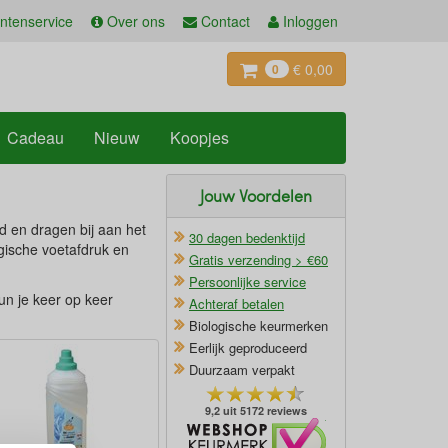
ntenservice
Over ons
Contact
Inloggen
€ 0,00
0
Cadeau
Nieuw
Koopjes
Jouw Voordelen
d en dragen bij aan het
30 dagen bedenktijd
ogische voetafdruk en
Gratis verzending > €60
Persoonlijke service
un je keer op keer
Achteraf betalen
Biologische keurmerken
Eerlijk geproduceerd
Duurzaam verpakt
9,2 uit 5172 reviews
Oficieel Partner van Webshopkeurmerk