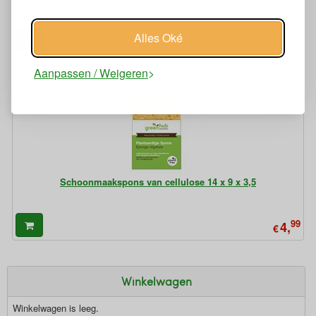
Alles Oké
95
4,
€
Aanpassen / Weigeren
Schoonmaakspons van cellulose 14 x 9 x 3,5
99
4,
€
Winkelwagen
Winkelwagen is leeg.