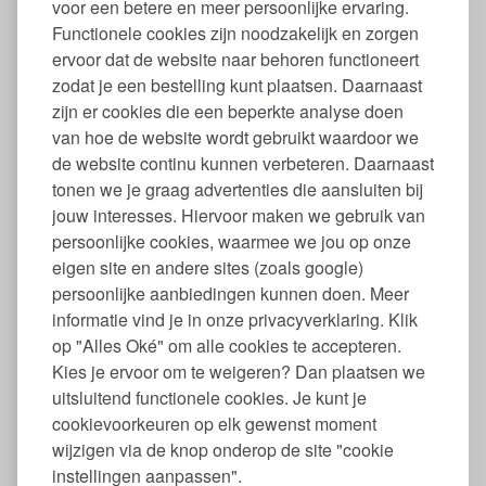
voor een betere en meer persoonlijke ervaring.
Functionele cookies zijn noodzakelijk en zorgen
ervoor dat de website naar behoren functioneert
zodat je een bestelling kunt plaatsen. Daarnaast
zijn er cookies die een beperkte analyse doen
van hoe de website wordt gebruikt waardoor we
de website continu kunnen verbeteren. Daarnaast
tonen we je graag advertenties die aansluiten bij
Ecologische Vaatwastabletten Ecocert Plasticvrij 120 Stuks
jouw interesses. Hiervoor maken we gebruik van
persoonlijke cookies, waarmee we jou op onze
95
14,
eigen site en andere sites (zoals google)
€
persoonlijke aanbiedingen kunnen doen. Meer
informatie vind je in onze privacyverklaring. Klik
op "Alles Oké" om alle cookies te accepteren.
Kies je ervoor om te weigeren? Dan plaatsen we
uitsluitend functionele cookies. Je kunt je
cookievoorkeuren op elk gewenst moment
wijzigen via de knop onderop de site "cookie
instellingen aanpassen".
Kristalsoda Extra Sterk Natuurlijk Huishoudsoda 1 kg