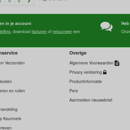
rent)
4
5
6
en in je account
Heb 
telling
, download
facturen
of
retourneer
een
Onz
nservice
Overige
am Verzenden
Algemene Voorwaarden
Privacy verklaring
kosten
Productinformatie
ren en ruilen
Pers
d
Aanmelden nieuwsbrief
handeling
p Keurmerk
rieven