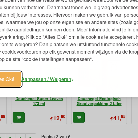
u kunnen verbeteren. Daarnaast tonen we je graag advertenties
iten bij jouw interesses. Hiervoor maken we gebruik van persoo
Shampoo Bar Leaves 113
Natuurlijke Conditioner Bar
S
s, waarmee we jou op onze eigen site en andere sites (zoals g
nd
gr
Leaves 113 gr
Gl
nlijke aanbiedingen kunnen doen. Meer informatie vind je in o
90
95
95
,
13,
14,
yverklaring. Klik op "Alles Oké" om alle cookies te accepteren. 
€
€
 om te weigeren? Dan plaatsen we uitsluitend functionele cooki
je cookievoorkeuren op elk gewenst moment wijzigen via de kno
p de site "cookie instellingen aanpassen".
les Oké
Aanpassen / Weigeren
Douchegel Super Leaves
Douchegel Ecologisch
473 ml
Grootverpakking 2 Liter
89
90
95
,
12,
41,
€
€
Pagina 3 van 6