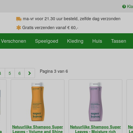
Kla
ma-vr voor 21.30
uur
besteld, zelfde dag verzonden
Gratis verzenden vanaf € 60,-
Verschonen
Speelgoed
Kleding
Huis
Tassen
Pagina 3 van 6
rent)
4
5
6
Natuurlijke Shampoo Super
Natuurlijke Shampoo Super
Na
a
Leaves - Volume and Shine
Leaves - Moisture rich
Le