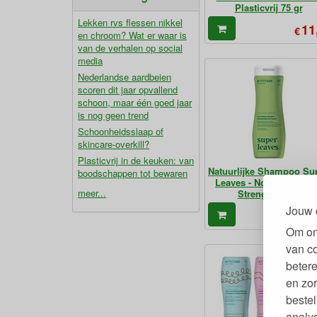
Plasticvrij 75 gr
Lekken rvs flessen nikkel
11
€
en chroom? Wat er waar is
van de verhalen op social
media
Nederlandse aardbeien
scoren dit jaar opvallend
schoon, maar één goed jaar
is nog geen trend
Schoonheidsslaap of
skincare-overkill?
Plasticvrij in de keuken: van
Natuurlijke Shampoo Su
boodschappen tot bewaren
Leaves - Nourishing a
meer...
Strengthening
Jouw 
12
€
Om on
van c
betere
en zor
bestel
analy