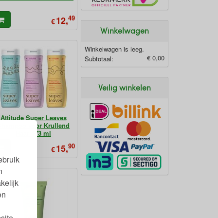
49
12,
€
Winkelwagen
Winkelwagen is leeg.
€ 0,00
Subtotaal:
Veilig winkelen
Attitude Super Leaves
Shampoo voor Krullend
Haar 473 ml
90
15,
€
ebruik
n
kelijk
en
site