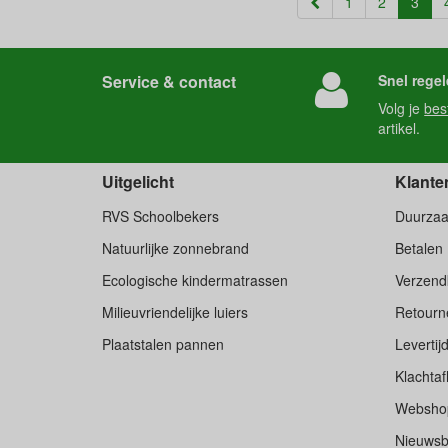
(cur
1
2
3
Service & contact
Snel regel
Volg je
bes
artikel.
Uitgelicht
Klante
RVS Schoolbekers
Duurza
Natuurlijke zonnebrand
Betalen
Ecologische kindermatrassen
Verzend
Milieuvriendelijke luiers
Retourne
Plaatstalen pannen
Levertij
Klachtaf
Websho
Nieuwsb