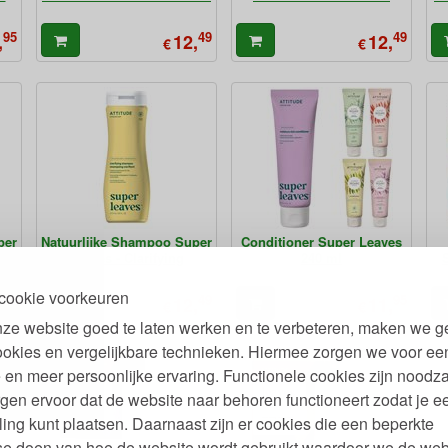
95
49
49
,
12,
12,
€
€
per
Natuurlijke Shampoo Super
Conditioner Super Leaves
nd
Leaves - Clarifying
240 ml
cookie voorkeuren
49
49
95
,
12,
11,
€
€
ze website goed te laten werken en te verbeteren, maken we g
ookies en vergelijkbare technieken. Hiermee zorgen we voor ee
 en meer persoonlijke ervaring. Functionele cookies zijn noodza
gen ervoor dat de website naar behoren functioneert zodat je e
ling kunt plaatsen. Daarnaast zijn er cookies die een beperkte
se doen van hoe de website wordt gebruikt waardoor we de web