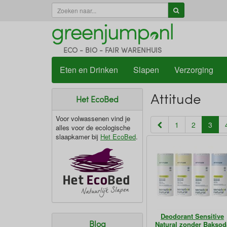
ECO - BIO - FAIR WARENHUIS
Eten en Drinken
Slapen
Verzorging
Attitude
Het EcoBed
Voor volwassenen vind je
(cur
1
2
3
alles voor de ecologische
slaapkamer bij
Het EcoBed
.
Deodorant Sensitive
Blog
Natural zonder Baksod