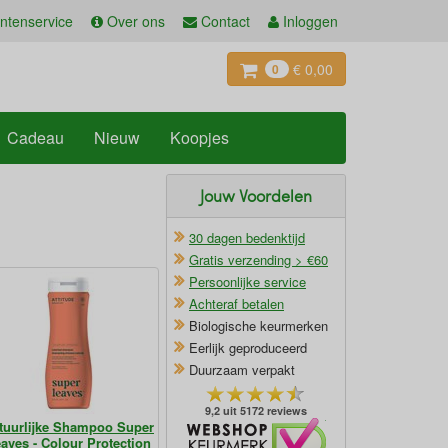
ntenservice
Over ons
Contact
Inloggen
€ 0,00
0
Cadeau
Nieuw
Koopjes
Jouw Voordelen
30 dagen bedenktijd
Gratis verzending > €60
Persoonlijke service
Achteraf betalen
Biologische keurmerken
Eerlijk geproduceerd
Duurzaam verpakt
9,2 uit 5172 reviews
tuurlijke Shampoo Super
Oficieel Partner van Webshopkeurmerk
aves - Colour Protection